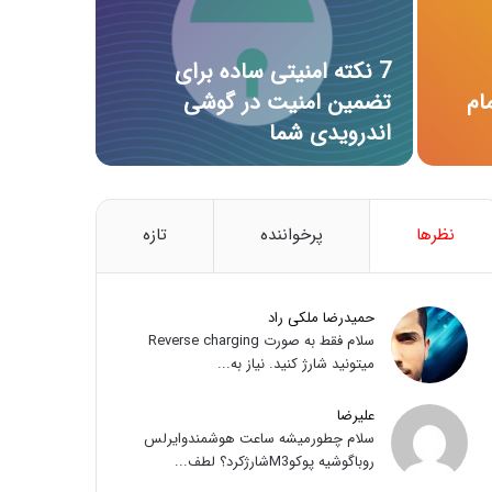
7 نکته امنیتی ساده برای
ای تمام
تضمین امنیت در گوشی
اندرویدی شما
نظرها
پرخواننده
تازه
حمیدرضا ملکی راد
سلام فقط به صورت Reverse charging
میتونید شارژ کنید. نیاز به...
علیرضا
سلام چطورمیشه ساعت هوشمندوایرلس
روباگوشیه پوکوM3شارژکرد؟ لطف...