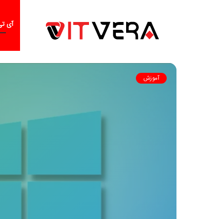
آی تی
آموزش