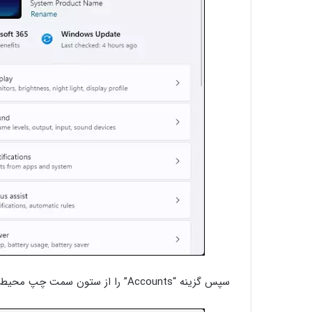
سپس گزینه “Accounts” را از ستون سمت چپ محیط Sttings انتخاب کنید.