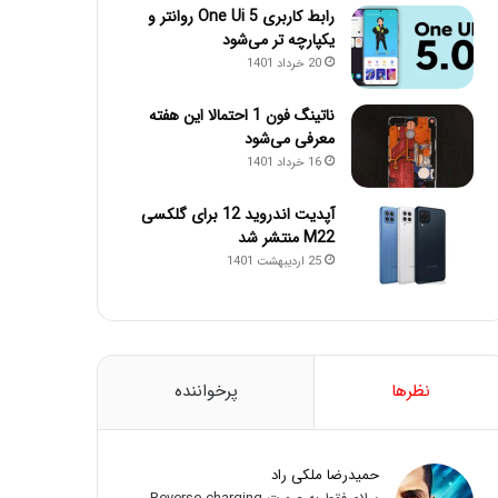
رابط کاربری One Ui 5 روانتر و
یکپارچه تر می‌شود
20 خرداد 1401
ناتینگ فون 1 احتمالا این هفته
معرفی می‌شود
16 خرداد 1401
آپدیت اندروید 12 برای گلکسی
M22 منتشر شد
25 اردیبهشت 1401
نظرها
پرخواننده
حمیدرضا ملکی راد