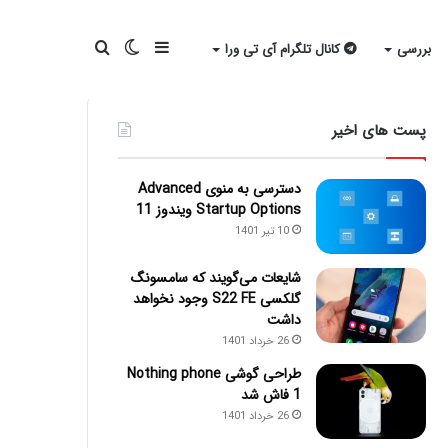
سایدبار
تغییر
جستجو
بررسی
کانال تلگرام آی تی ورا
پست های اخیر
پوسته
برای
دسترسی به منوی Advanced
Startup Options ویندوز 11
10 تیر 1401
شایعات می‌گویند که سامسونگ
گلکسی S22 FE وجود نخواهد
داشت
26 خرداد 1401
طراحی گوشی Nothing phone
1 فاش شد
26 خرداد 1401