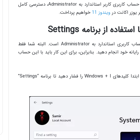
نتیجه، اختیارات محدودی دارد. اما می‌توانید با تبدیل حساب کاربری کاربر استاندارد به Administrator، دسترسی کامل
 یوزر اکانت در
ویندوز 11
خواهیم پرداخت.
استفاده از برنامه Settings راهی ساده برای تغییر حساب کاربری استاندارد به Administrator است. البته شما فقط
نید این کار را از طریق حساب Administrator در رایانه خود انجام دهید. بنابراین، برای این کار باید با این حساب
برای تغییر یوزر اکانت در ویندوز 11 از طریق Sttings، ابتدا کلید‌های Windows + I را فشار دهید تا برنامه “Settings”