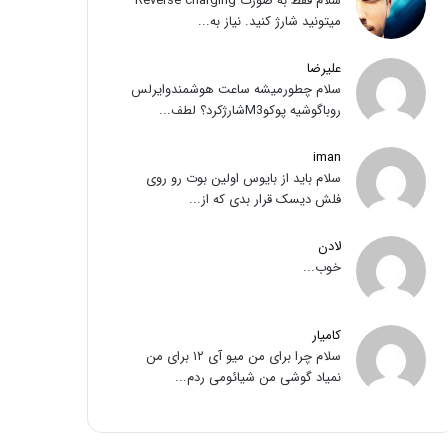
سلام فقط به صورت Reverse charging
میتونید شارژ کنید. نیاز به...
علیرضا
سلام چطورمیشه ساعت هوشمندوایرلس
روباگوشیه پوکوM3شارژکرد؟ لطف...
iman
سلام باید از بایوس اولین بوت رو روی
فلش دیسک قرار بدی که از...
لادن
خوب...
کامیار
سلام چرا برای من میو آی ۱۲ برای من
نمیاد گوشی من شیائومی ردم...