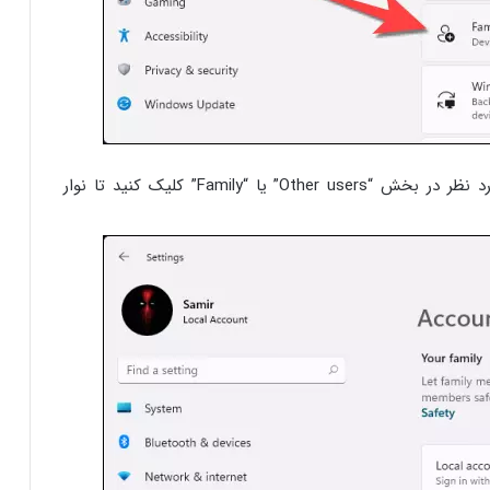
در این قسمت بر روی فلش کنار حساب استاندارد مورد نظر در بخش “Other users” یا “Family” کلیک کنید تا نوار