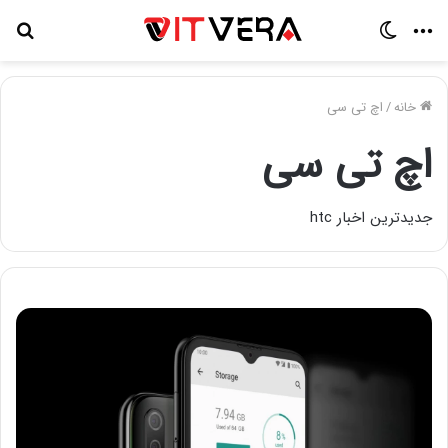
منو
تغییر
جس
پوسته
برا
خانه
/
اچ تی سی
اچ تی سی
جدیدترین اخبار htc