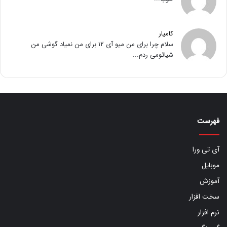
کامیار
سلام چرا برای من میو آی ۱۲ برای من نمیاد گوشی من
شیائومی ردم...
فهرست
آی تی ورا
موبایل
آموزش
سخت افزار
نرم افزار