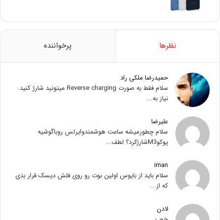
نظرها
پرخواننده
حمیدرضا ملکی راد
سلام فقط به صورت Reverse charging میتونید شارژ کنید.
نیاز به...
علیرضا
سلام چطورمیشه ساعت هوشمندوایرلس روباگوشیه
پوکوM3شارژکرد؟ لطف...
iman
سلام باید از بایوس اولین بوت رو روی فلش دیسک قرار بدی
که از...
لادن
خوب...