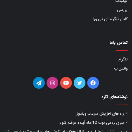
گیمینگ
بررسی
کانال تلگرام آی تی ورا
تماس باما
تلگرام
واتس‌اپ
فیس
توییتر
یوتیوب
اینستاگرام
تلگرام
بوک
نوشته‌های تازه
راه های افزایش سرعت ویندوز
سری ردمی نوت 12 ماه آینده عرضه شود
زمان انتشار رابط کاربری One UI 5 برای گوشی‌های سامسونگ مشخص شد