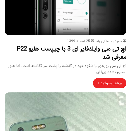
حمیدرضا ملکی راد
25 اسفند 1399
اچ تی سی وایلدفایر ای 3 با چیپست هلیو P22
معرفی شد
اچ تی سی روزهای با شکوه خود در گذشته را پشت سر گذاشته است، اما هنوز
تسلیم نشده زیرا این…
بیشتر بخوانید »