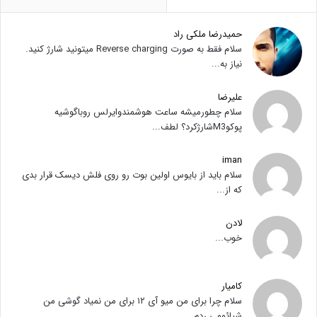
حمیدرضا ملکی راد
سلام فقط به صورت Reverse charging میتونید شارژ کنید.
نیاز به...
علیرضا
سلام چطورمیشه ساعت هوشمندوایرلس روباگوشیه
پوکوM3شارژکرد؟ لطف...
iman
سلام باید از بایوس اولین بوت رو روی فلش دیسک قرار بدی
که از...
لادن
خوب...
کامیار
سلام چرا برای من میو آی ۱۲ برای من نمیاد گوشی من
شیائومی ردم...