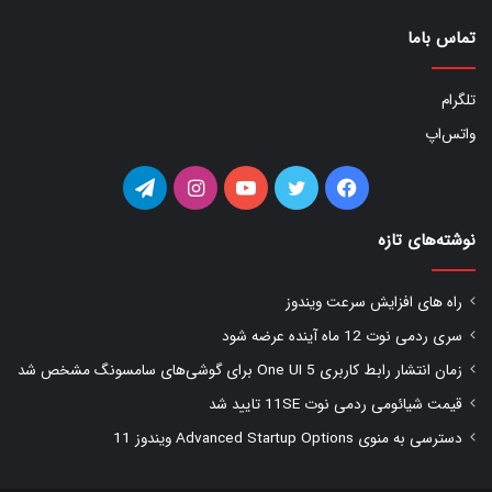
تماس باما
تلگرام
واتس‌اپ
فیس
توییتر
یوتیوب
اینستاگرام
تلگرام
بوک
نوشته‌های تازه
راه های افزایش سرعت ویندوز
سری ردمی نوت 12 ماه آینده عرضه شود
زمان انتشار رابط کاربری One UI 5 برای گوشی‌های سامسونگ مشخص شد
قیمت شیائومی ردمی نوت 11SE تایید شد
دسترسی به منوی Advanced Startup Options ویندوز 11