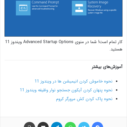
کار تمام است! شما در منوی Advanced Startup Options ویندوز 11
هستید.
آموزش‌های بیشتر
نحوه خاموش کردن انیمیشن ها در ویندوز 11
نحوه پنهان کردن آیکون جستجو نوار وظیفه ویندوز 11
نحوه پاک کردن کش مرورگر کروم
فیس بوک
توییتر
واتس آپ
تلگرام
اشتراک گذاری از طریق ایمیل
چاپ