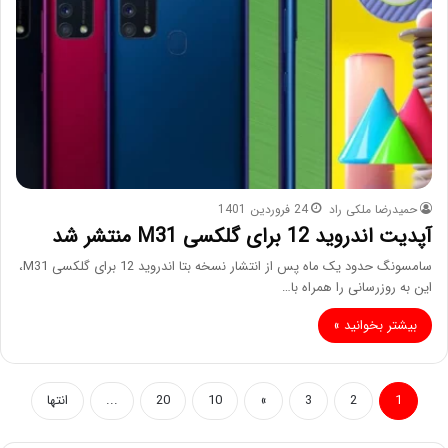
حمیدرضا ملکی راد
24 فروردین 1401
آپدیت اندروید 12 برای گلکسی M31 منتشر شد
سامسونگ حدود یک ماه پس از انتشار نسخه بتا اندروید 12 برای گلکسی M31،
این به روزرسانی را همراه با…
بیشتر بخوانید »
1
2
3
»
10
20
...
انتها