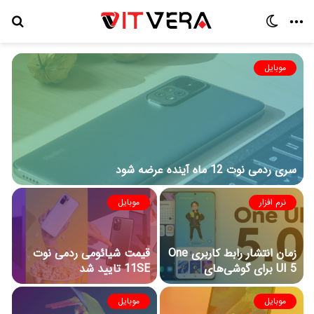
منو
تغییر
جس
پوسته
برا
موبایل
سری ردمی نوت 12 ماه آینده عرضه شود
نرم افزار
موبایل
زمان انتشار رابط کاربری One
قیمت شیائومی ردمی نوت
UI 5 برای گوشی‌های
11SE تایید شد
سامسونگ مشخص شد
موبایل
موبایل