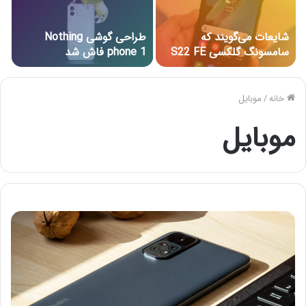
شایعات می‌گویند که
طراحی گوشی Nothing
سامسونگ گلکسی S22 FE
phone 1 فاش شد
وجود نخواهد داشت
خانه
/
موبایل
موبایل