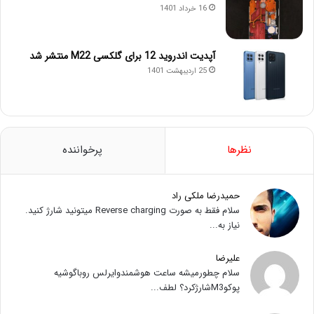
16 خرداد 1401
آپدیت اندروید 12 برای گلکسی M22 منتشر شد
25 اردیبهشت 1401
نظرها
پرخواننده
حمیدرضا ملکی راد
سلام فقط به صورت Reverse charging میتونید شارژ کنید.
نیاز به...
علیرضا
سلام چطورمیشه ساعت هوشمندوایرلس روباگوشیه
پوکوM3شارژکرد؟ لطف...