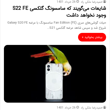
حمیدرضا ملکی راد
26 خرداد 1401
شایعات می‌گویند که سامسونگ گلکسی S22 FE
وجود نخواهد داشت
حیات گوشی‌های سری Fan Edition (FE) سامسونگ با عرضه Galaxy S20 FE
شروع شد و سپس شاهد عرضه گلکسی S21…
بیشتر بخوانید »
حمیدرضا ملکی راد
26 خرداد 1401