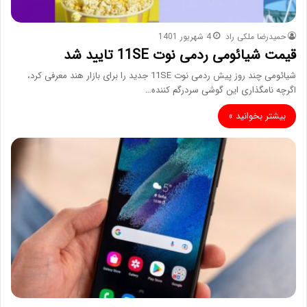
حمیدرضا ملکی راد
4 شهریور 1401
قیمت شیائومی ردمی نوت 11SE تایید شد
شیائومی چند روز پیش ردمی نوت 11SE جدید را برای بازار هند معرفی کرد،
اگرچه نامگذاری این گوشی سردرگم کننده…
بیشتر بخوانید »