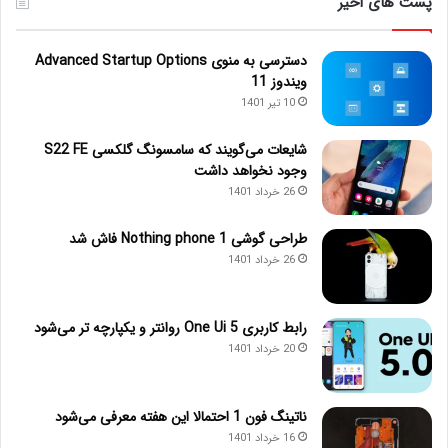
پست های اخیر
دسترسی به منوی Advanced Startup Options
ویندوز 11
10 تیر 1401
شایعات می‌گویند که سامسونگ گلکسی S22 FE
وجود نخواهد داشت
26 خرداد 1401
طراحی گوشی Nothing phone 1 فاش شد
26 خرداد 1401
رابط کاربری One Ui 5 روانتر و یکپارچه تر می‌شود
20 خرداد 1401
ناتینگ فون 1 احتمالا این هفته معرفی می‌شود
16 خرداد 1401