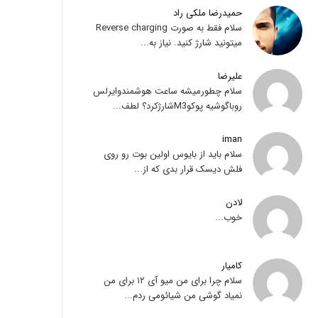
حمیدرضا ملکی راد
سلام فقط به صورت Reverse charging
میتونید شارژ کنید. نیاز به...
علیرضا
سلام چطورمیشه ساعت هوشمندوایرلس
روباگوشیه پوکوM3شارژکرد؟ لطف...
iman
سلام باید از بایوس اولین بوت رو روی
فلش دیسک قرار بدی که از...
لادن
خوب...
کامیار
سلام چرا برای من میو آی ۱۲ برای من
نمیاد گوشی من شیائومی ردم...