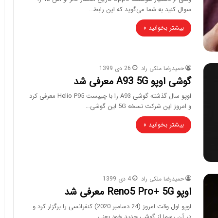
سوال کنید به شما می‌گوید که این رابط…
بیشتر بخوانید »
حمیدرضا ملکی راد
26 دی 1399
گوشی اوپو A93 5G معرفی شد
اوپو سال گذشته گوشی A93 را با چیپست Helio P95 معرفی کرد
و امروز این شرکت نسخه 5G این گوشی…
بیشتر بخوانید »
حمیدرضا ملکی راد
4 دی 1399
اوپو Reno5 Pro+ 5G معرفی شد
اوپو اول وقت امروز (24 دسامبر 2020) کنفرانسی را برگزار کرد و
در آن رسما از گوشی جدید خود یعنی…