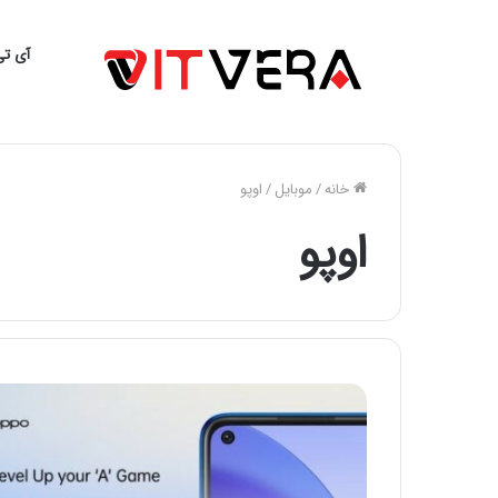
آی تی
خانه
/
موبایل
/
اوپو
اوپو