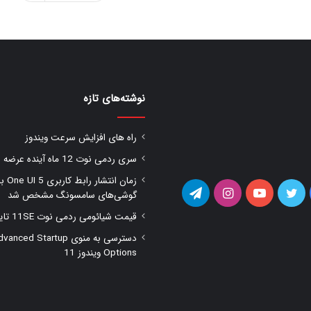
نوشته‌های تازه
راه های افزایش سرعت ویندوز
سری ردمی نوت 12 ماه آینده عرضه شود
زمان انتشار را
یس
توییتر
یوتیوب
اینستاگرام
تلگرام
گوشی‌های سامسونگ مشخص شد
قیمت شیائومی ردمی نوت 11SE تایید شد
وک
دسترسی به منوی anced Startup
Options ویندوز 11