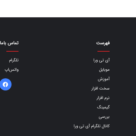
فهرست
تماس باما
آی تی ورا
تلگرام
موبایل
واتس‌اپ
آموزش
ف
سخت افزار
ب
نرم افزار
گیمینگ
بررسی
کانال تلگرام آی تی ورا