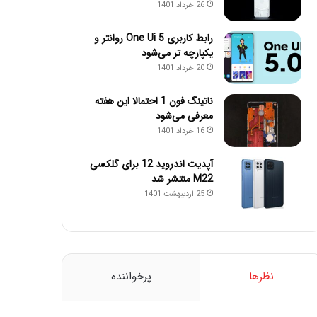
26 خرداد 1401
رابط کاربری One Ui 5 روانتر و
یکپارچه تر می‌شود
20 خرداد 1401
ناتینگ فون 1 احتمالا این هفته
معرفی می‌شود
16 خرداد 1401
آپدیت اندروید 12 برای گلکسی
M22 منتشر شد
25 اردیبهشت 1401
نظرها
پرخواننده