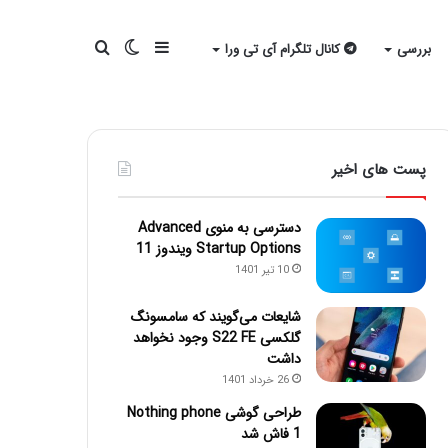
سایدبار
تغییر
جستجو
بررسی
کانال تلگرام آی تی ورا
پوسته
برای
پست های اخیر
دسترسی به منوی Advanced
Startup Options ویندوز 11
10 تیر 1401
شایعات می‌گویند که سامسونگ
گلکسی S22 FE وجود نخواهد
داشت
26 خرداد 1401
طراحی گوشی Nothing phone
1 فاش شد