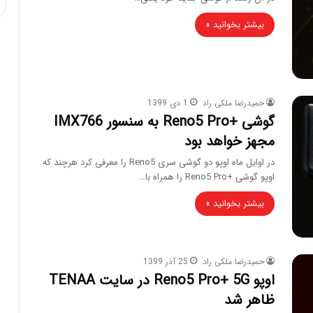
بیشتر بخوانید »
حمیدرضا ملکی راد
1 دی 1399
گوشی +Reno5 Pro به سنسور IMX766
مجهز خواهد بود
در اوایل ماه اوپو دو گوشی سری Reno5 را معرفی کرد هرچند که
اوپو گوشی +Reno5 Pro را همراه با…
بیشتر بخوانید »
حمیدرضا ملکی راد
25 آذر 1399
اوپو Reno5 Pro+ 5G در سایت TENAA
ظاهر شد