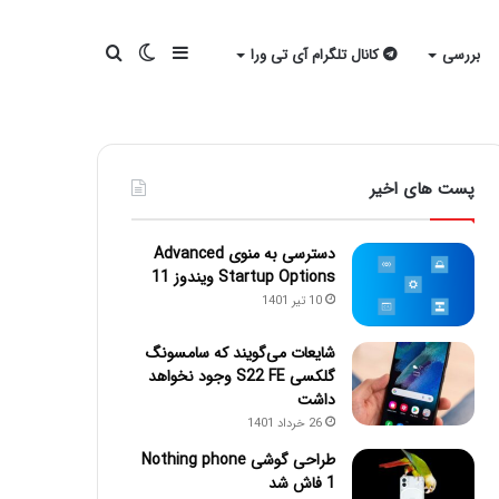
سایدبار
تغییر
جستجو
بررسی
کانال تلگرام آی تی ورا
پوسته
برای
پست های اخیر
دسترسی به منوی Advanced
Startup Options ویندوز 11
10 تیر 1401
شایعات می‌گویند که سامسونگ
گلکسی S22 FE وجود نخواهد
داشت
26 خرداد 1401
طراحی گوشی Nothing phone
1 فاش شد