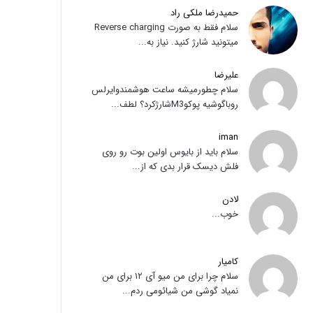
حمیدرضا ملکی راد
سلام فقط به صورت Reverse charging
میتونید شارژ کنید. نیاز به...
علیرضا
سلام چطورمیشه ساعت هوشمندوایرلس
روباگوشیه پوکوM3شارژکرد؟ لطف...
iman
سلام باید از بایوس اولین بوت رو روی
فلش دیسک قرار بدی که از...
لادن
خوب...
کامیار
سلام چرا برای من میو آی ۱۲ برای من
نمیاد گوشی من شیائومی ردم...