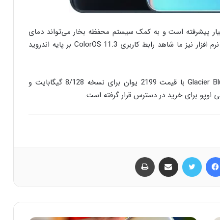
ار پیشرفته است و به کمک سیستم محفظه بخار می‌تواند دمای
گوشی را تا 17 درجه سیلسیوس کاهش دهد. در حیث نرم افزار نیز ما شاهد رابط کاربری ColorOS 11.3 بر پایه اندروید
اوپو K9 پرو در دو رنگ Obsidian Black و Glacier Blue colors با قیمت 2199 یوان برای نسخه 8/128 گیگابایت و
فیس بوک
توییتر
اشتراک گذاری از طریق ایمیل
چاپ