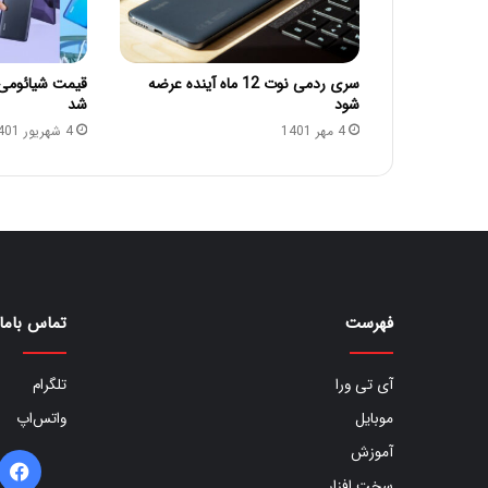
سری ردمی نوت 12 ماه آینده عرضه
شود
شد
4 مهر 1401
4 شهریور 1401
فهرست
تماس باما
آی تی ورا
تلگرام
موبایل
واتس‌اپ
آموزش
ف
سخت افزار