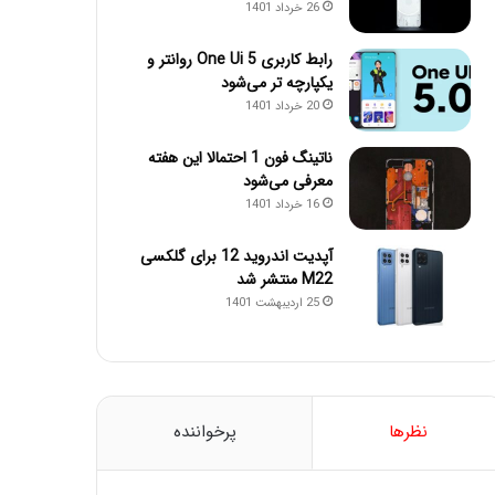
26 خرداد 1401
رابط کاربری One Ui 5 روانتر و
یکپارچه تر می‌شود
20 خرداد 1401
ناتینگ فون 1 احتمالا این هفته
معرفی می‌شود
16 خرداد 1401
آپدیت اندروید 12 برای گلکسی
M22 منتشر شد
25 اردیبهشت 1401
نظرها
پرخواننده