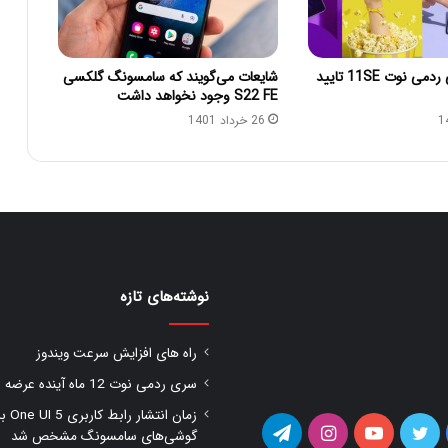
قیمت شیائومی ردمی نوت 11SE تایید
شایعات می‌گویند که سامسونگ گلکسی
S22 FE وجود نخواهد داشت
26 خرداد 1401
نوشته‌های تازه
راه های افزایش سرعت ویندوز
سری ردمی نوت 12 ماه آینده عرضه شود
زمان انتشار را
یس
توییتر
یوتیوب
اینستاگرام
تلگرام
گوشی‌های سامسونگ مشخص شد