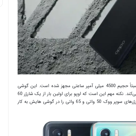
اوپو K9 پرو همانند ریلمی جی‌تی نئو به یک باتری نسبتاً حجیم 4500 میلی آمپر ساعتی مجهز شده است. این گوشی
همچنین از فست شارژ 60 واتی سوپر ووک پشتیبانی می‌کند. نکنه مهم این است که اوپو برای اولین بار از یک شارژر 60
واتی در گوشی خود استفاده کرده. این برند پیش‌تر شارژرهای سوپر ووک 50 واتی و 65 واتی را در گوشی هایش به کار