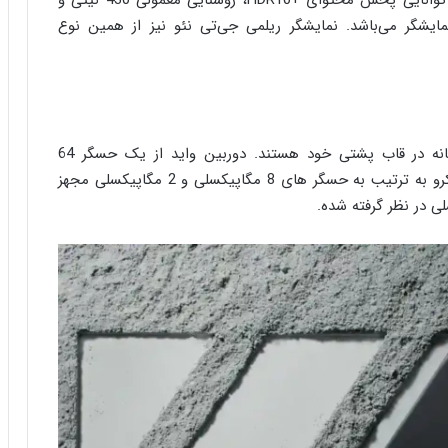
اینچی دارد. پوشش ۱۰۰ درصدی فضای رنگی DCI-P3، توانایی پخش محتوای +HDR10، روشنایی معمولی 430 نیتی و
خصات این نمایشگر می‌باشد. نمایشگر ریلمی جی‌تی نئو نیز از همین نوع
این دو گوشی همچنین دارای سیستم دوربین سه گانه در قاب پشتی خود هستند. دوربین واید از یک حسگر 64
مگاپیکسلی استفاده می‌کند و دوربین فوق عریض و ماکرو به ترتیب به حسگر های 8 مگاپیکسلی و 2 مگاپیکسلی مجهز