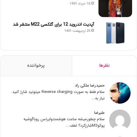
16 خرداد 1401
آپدیت اندروید 12 برای گلکسی M22 منتشر شد
25 اردیبهشت 1401
نظرها
پرخواننده
حمیدرضا ملکی راد
سلام فقط به صورت Reverse charging میتونید شارژ کنید.
نیاز به...
علیرضا
سلام چطورمیشه ساعت هوشمندوایرلس روباگوشیه
پوکوM3شارژکرد؟ لطف...