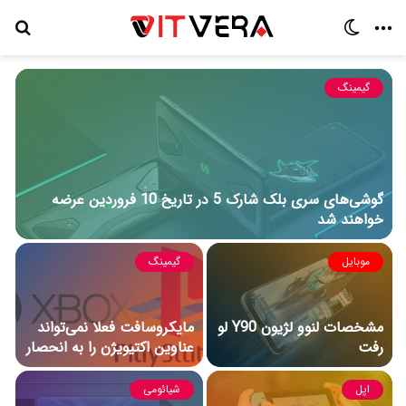
منو
تغییر
جس
پوسته
برا
گیمینگ
گوشی‌های سری بلک شارک 5 در تاریخ 10 فروردین عرضه
خواهند شد
موبایل
گیمینگ
مشخصات لنوو لژیون Y90 لو
مایکروسافت فعلا نمی‌تواند
رفت
عناوین اکتیویژن را به انحصار
خورد در بیاورد
اپل
شیائومی