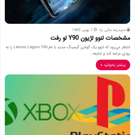
حمیدرضا ملکی راد
1 بهمن 1400
مشخصات لنوو لژیون Y90 لو رفت
انتظار می‌رود که لنوو یک گوشی گیمینگ جدید با نام Lenovo Legion Y90 را به
زودی عرضه کند و شایعه…
بیشتر بخوانید »