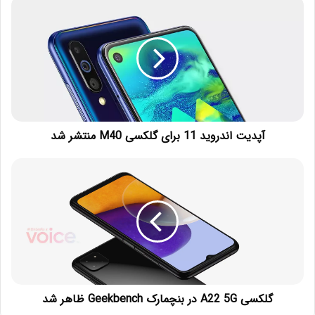
آپدیت اندروید 11 برای گلکسی M40 منتشر شد
گلکسی A22 5G در بنچمارک Geekbench ظاهر شد