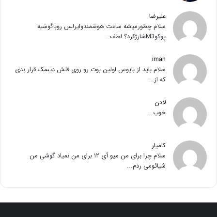
علیرضا
سلام چطورمیشه ساعت هوشمندوایرلس روباگوشیه
پوکوM3شارژکرد؟ لطف...
iman
سلام باید از بایوس اولین بوت رو روی فلش دیسک قرار بدی
که از...
لادن
خوب...
کامیار
سلام چرا برای من میو آی ۱۲ برای من نمیاد گوشی من
شیائومی ردم...