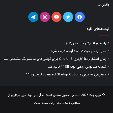
واتس‌اپ
فیس
توییتر
یوتیوب
اینستاگرام
تلگرام
بوک
نوشته‌های تازه
راه های افزایش سرعت ویندوز
سری ردمی نوت 12 ماه آینده عرضه شود
زمان انتشار رابط کاربری One UI 5 برای گوشی‌های سامسونگ مشخص شد
قیمت شیائومی ردمی نوت 11SE تایید شد
دسترسی به منوی Advanced Startup Options ویندوز 11
© کپی‌رایت 2026 | تمامی حقوق متعلق است به
آی تی ورا
. کپی برداری از
مطالب فقط با ذکر لینک مجاز است.