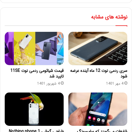
نوشته های مشابه
سری ردمی نوت 12 ماه آینده عرضه
قیمت شیائومی ردمی نوت 11SE
شود
تایید شد
4 مهر 1401
4 شهریور 1401
شایعات می‌گویند که سامسونگ
طراحی گوشی Nothing phone 1