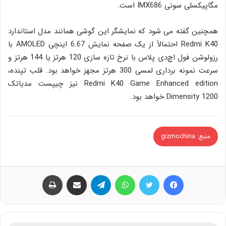
مگاپیکسلی سونی IMX686 است.
همچنین گفته می شود که نمایشگر این گوشی همانند مدل استاندارد
Redmi K40 احتمالاً از یک صفحه نمایش 6.67 اینچی AMOLED با
رزولوشن فول اچ‌دی پلاس با نرخ تازه سازی 120 هرتز یا 144 هرتز و
سرعت نمونه برداری لمسی 300 هرتز مجهز خواهد بود. قلب تپنده،
Redmi K40 Game Enhanced edition نیز چیپست مدیاتک
Dimensity 1200 خواهد بود.
منبع: gizmochina
فیس بوک
توییتر
واتس آپ
تلگرام
اشتراک گذاری از طریق ایمیل
چاپ