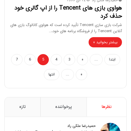
حمیدرضا ملکی راد
12 دی 1399
هواوی بازی های Tencent را از اپ گالری خود
حذف کرد
شرکت بازی سازی Tencent تأیید کرده است که هواوی کاتالوگ بازی های
آنلاین Tencent را از فروشگاه برنامه های خود،…
بیشتر بخوانید »
ابتدا
...
«
3
4
5
6
7
»
...
انتها
نظرها
پرخواننده
تازه
حمیدرضا ملکی راد