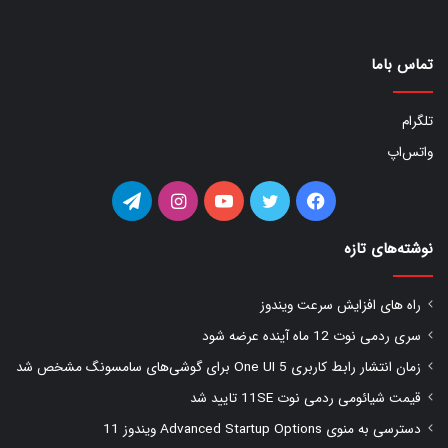
تماس باما
تلگرام
واتس‌اپ
فیس
توییتر
یوتیوب
اینستاگرام
تلگرام
بوک
نوشته‌های تازه
راه های افزایش سرعت ویندوز
سری ردمی نوت 12 ماه آینده عرضه شود
زمان انتشار رابط کاربری One UI 5 برای گوشی‌های سامسونگ مشخص شد
قیمت شیائومی ردمی نوت 11SE تایید شد
دسترسی به منوی Advanced Startup Options ویندوز 11