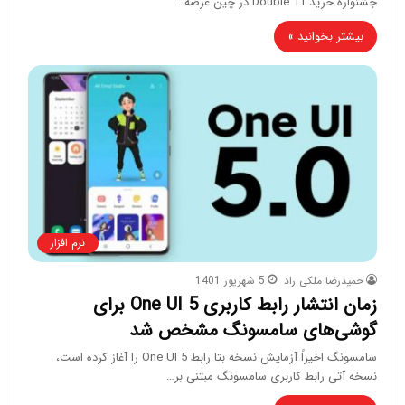
جشنواره خرید Double 11 در چین عرضه…
بیشتر بخوانید »
نرم افزار
حمیدرضا ملکی راد
5 شهریور 1401
زمان انتشار رابط کاربری One UI 5 برای
گوشی‌های سامسونگ مشخص شد
سامسونگ اخیراً آزمایش نسخه بتا رابط One UI 5 را آغاز کرده است،
نسخه آتی رابط کاربری سامسونگ مبتنی بر…