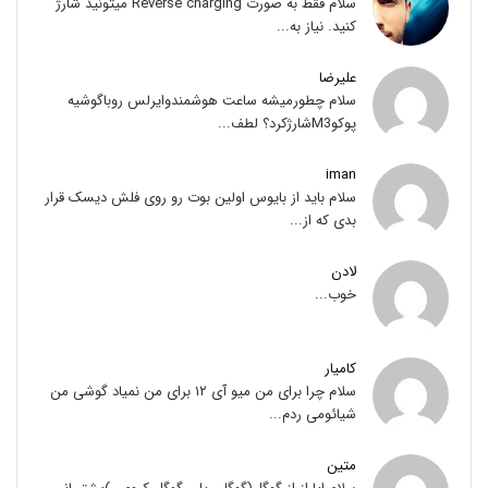
سلام فقط به صورت Reverse charging میتونید شارژ
کنید. نیاز به...
علیرضا
سلام چطورمیشه ساعت هوشمندوایرلس روباگوشیه
پوکوM3شارژکرد؟ لطف...
iman
سلام باید از بایوس اولین بوت رو روی فلش دیسک قرار
بدی که از...
لادن
خوب...
کامیار
سلام چرا برای من میو آی ۱۲ برای من نمیاد گوشی من
شیائومی ردم...
متین