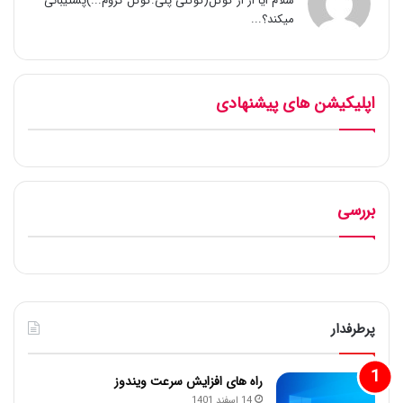
سلام ایا از از گوگل(گوگلی پلی.گوگل کروم...)پشتیبانی
میکند؟...
اپلیکیشن های پیشنهادی
بررسی
پرطرفدار
راه های افزایش سرعت ویندوز
14 اسفند 1401