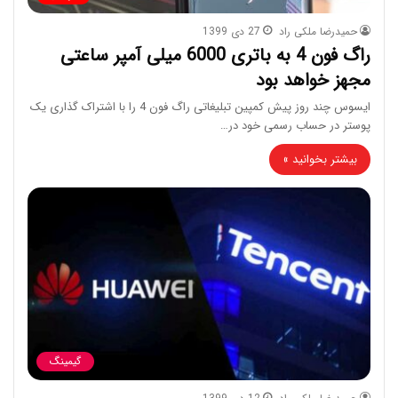
حمیدرضا ملکی راد
27 دی 1399
راگ فون 4 به باتری 6000 میلی آمپر ساعتی
مجهز خواهد بود
ایسوس چند روز پیش کمپین تبلیغاتی راگ فون 4 را با اشتراک گذاری یک
پوستر در حساب رسمی خود در…
بیشتر بخوانید »
گیمینگ