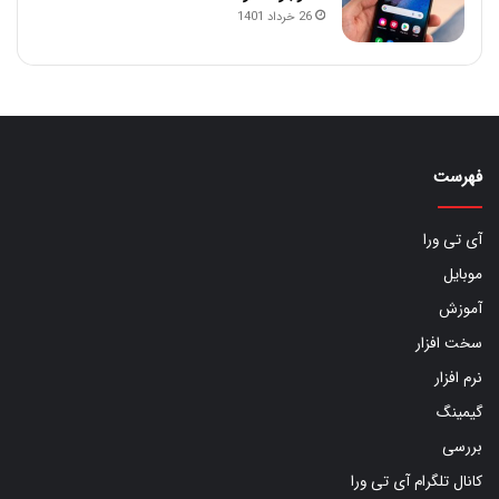
26 خرداد 1401
فهرست
آی تی ورا
موبایل
آموزش
سخت افزار
نرم افزار
گیمینگ
بررسی
کانال تلگرام آی تی ورا