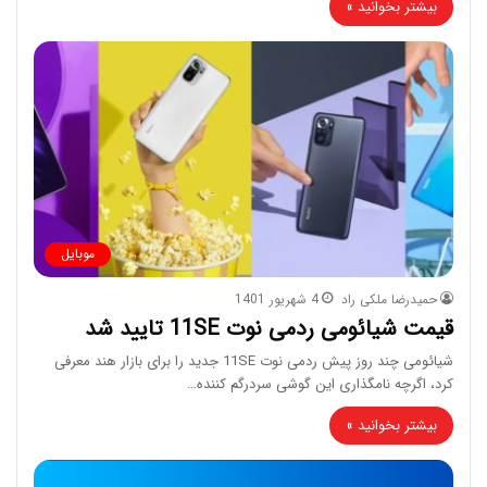
بیشتر بخوانید »
موبایل
حمیدرضا ملکی راد
4 شهریور 1401
قیمت شیائومی ردمی نوت 11SE تایید شد
شیائومی چند روز پیش ردمی نوت 11SE جدید را برای بازار هند معرفی
کرد، اگرچه نامگذاری این گوشی سردرگم کننده…
بیشتر بخوانید »