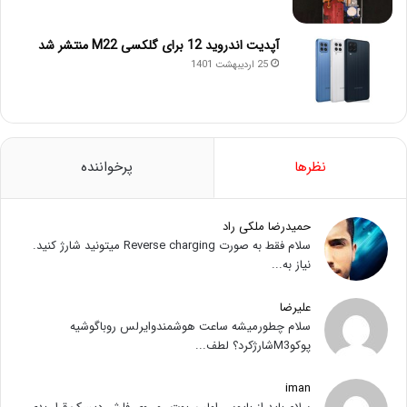
آپدیت اندروید 12 برای گلکسی M22 منتشر شد
25 اردیبهشت 1401
نظرها
پرخواننده
حمیدرضا ملکی راد
سلام فقط به صورت Reverse charging میتونید شارژ کنید.
نیاز به...
علیرضا
سلام چطورمیشه ساعت هوشمندوایرلس روباگوشیه
پوکوM3شارژکرد؟ لطف...
iman