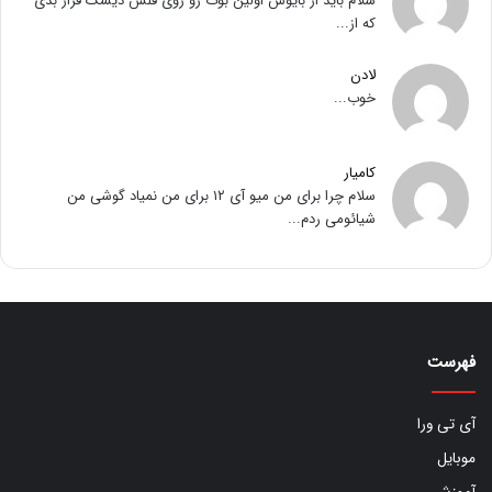
سلام باید از بایوس اولین بوت رو روی فلش دیسک قرار بدی
که از...
لادن
خوب...
کامیار
سلام چرا برای من میو آی ۱۲ برای من نمیاد گوشی من
شیائومی ردم...
فهرست
آی تی ورا
موبایل