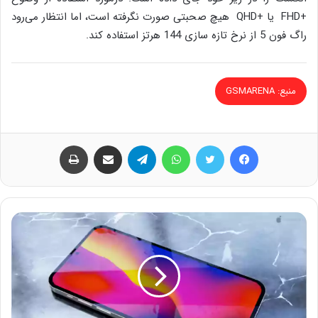
+FHD یا +QHD هیچ صحبتی صورت نگرفته است، اما انتظار می‌رود
راگ فون 5 از نرخ تازه سازی 144 هرتز استفاده کند.
منبع: GSMARENA
فیس بوک
توییتر
واتس آپ
تلگرام
اشتراک گذاری از طریق ایمیل
چاپ