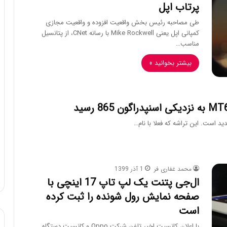
پرتاب اپل
طی مصاحبه رئیس بخش واقعیت افزوده و واقعیت مجازی
کمپانی اپل یعنی Mike Rockwell با رسانه CNet، از پتانسیل
مناسب…
بیشتر بخوانید »
د است. این تراشه که فعلا با نام…
محمد غفاری فر
1 آذر 1399
ال‌جی پتنت یک لپ تاپ 17 اینچی با
صفحه نمایش رول شونده را ثبت کرده
است
با اعلان کانسپت اخیر تلفن شرکت Oppo و کانسپت دستگاه