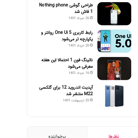
طراحی گوشی Nothing phone
1 فاش شد
26 خرداد 1401
رابط کاربری One Ui 5 روانتر و
یکپارچه تر می‌شود
20 خرداد 1401
ناتینگ فون 1 احتمالا این هفته
معرفی می‌شود
16 خرداد 1401
آپدیت اندروید 12 برای گلکسی
M22 منتشر شد
25 اردیبهشت 1401
نظرها
پرخواننده