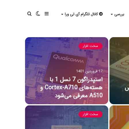
سایدبار
تغییر
جستجو
بررسی
کانال تلگرام آی تی ورا
پوسته
برای
سخت افزار
17 فروردین 1401
اسنپدراگون 7 نسل 1 با
1 پلاس
هسته‌های Cortex-A710 و
A510 معرفی می‌شود
سخت افزار