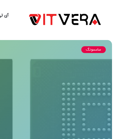
آی تی
سامسونگ