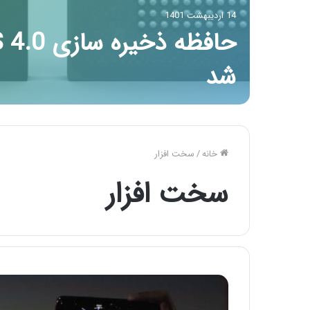
14 اردیبهشت 1401
شد
خانه
/
سخت افزار
سخت افزار