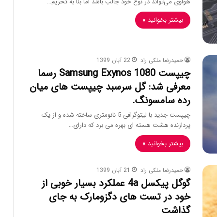
هواوی می‌تواند در نوع خود جالب باشد اما بنا به تحریم…
بیشتر بخوانید »
حمیدرضا ملکی راد
22 آبان 1399
چیپست Samsung Exynos 1080 رسما
معرفی شد: گل سرسبد چیپست های میان
رده سامسونگ.
چیپست جدید با لیتوگرافی 5 نانومتری ساخته شده و از یک
پردازنده هشت هسته ای بهره می برد که دارای…
بیشتر بخوانید »
حمیدرضا ملکی راد
21 آبان 1399
گوگل پیکسل 4a عملکرد بسیار خوبی از
خود در تست های دگزو‌مارک به جای
گذاشت