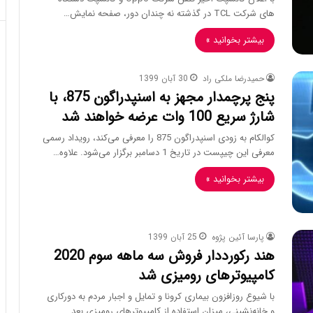
های شرکت TCL در گذشته نه چندان دور، صفحه نمایش…
بیشتر بخوانید »
حمیدرضا ملکی راد
30 آبان 1399
پنج پرچمدار مجهز به اسنپدراگون 875، با
شارژ سریع 100 وات عرضه خواهند شد
کوالکام به زودی اسنپدراگون 875 را معرفی می‌کند، رویداد رسمی
معرفی این چیپست در تاریخ 1 دسامبر برگزار می‌شود. علاوه…
بیشتر بخوانید »
پارسا آئین پژوه
25 آبان 1399
هند رکورددار فروش سه ماهه سوم 2020
کامپیوترهای رومیزی شد
با شیوع روزافزون بیماری کرونا و تمایل و اجبار مردم به دورکاری
و خانه‌نشینی، میزان استفاده از کامپیوترهای رومیزی بعد…