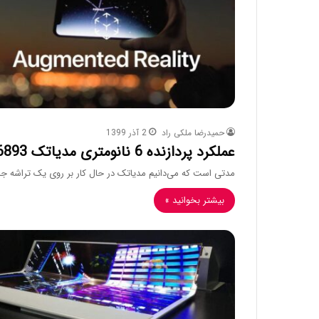
حمیدرضا ملکی راد
2 آذر 1399
عملکرد پردازنده 6 نانومتری مدیاتک MT6893 به نزدیکی اسنپدراگون 865 رسید
مدتی است که می‌دانیم مدیاتک در حال کار بر روی یک تراشه جدی
بیشتر بخوانید »