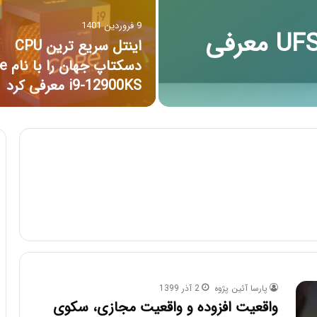
9 فروردین 1401
حافظه‌ ذخیره سازی UFS 4.0 معرفی
اینتل سریع ترین CPU
دسکتاپ 
i9-12900KS معرفی کرد
پارسا آئین پژوه
2 آذر 1399
واقعیت افزوده و واقعیت مجازی، سکوی