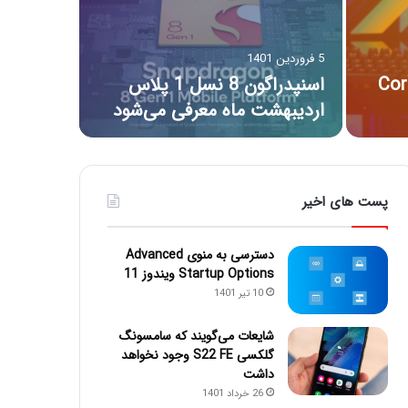
5 فروردین 1401
جهان را با نام Core
اسنپدراگون 8 نسل 1 پلاس
اردیبهشت ماه معرفی می‌شود
پست های اخیر
دسترسی به منوی Advanced
Startup Options ویندوز 11
10 تیر 1401
شایعات می‌گویند که سامسونگ
گلکسی S22 FE وجود نخواهد
داشت
26 خرداد 1401