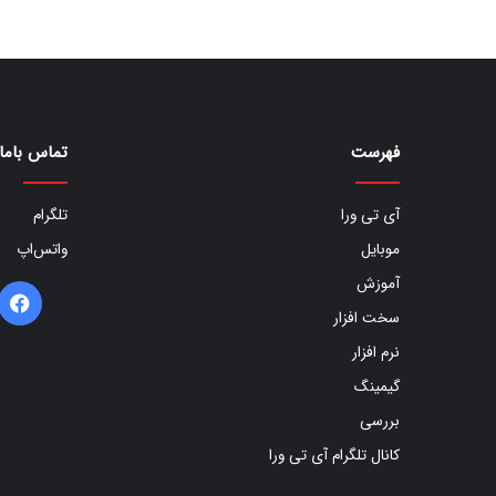
فهرست
تماس باما
آی تی ورا
تلگرام
موبایل
واتس‌اپ
آموزش
ف
سخت افزار
ب
نرم افزار
گیمینگ
بررسی
کانال تلگرام آی تی ورا