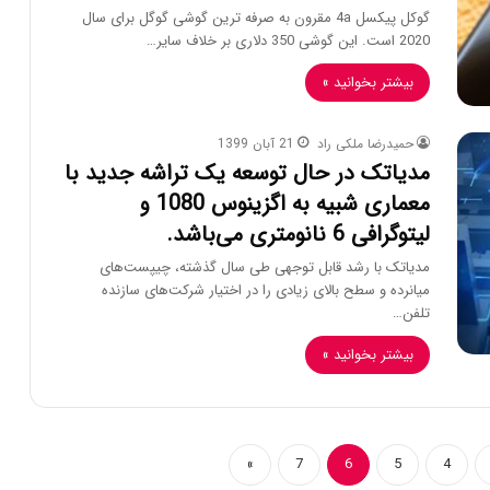
گوکل پیکسل 4a مقرون به صرفه ترین گوشی گوگل برای سال
2020 است. این گوشی 350 دلاری بر خلاف سایر…
بیشتر بخوانید »
حمیدرضا ملکی راد
21 آبان 1399
مدیاتک در حال توسعه یک تراشه جدید با
معماری شبیه به اگزینوس 1080 و
لیتوگرافی 6 نانومتری می‌باشد.
مدیاتک با رشد قابل توجهی طی سال گذشته، چیپست‌های
میانرده و سطح بالای زیادی را در اختیار شرکت‌های سازنده
تلفن…
بیشتر بخوانید »
»
7
6
5
4