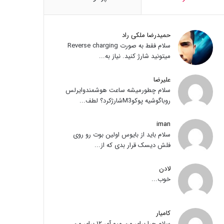
حمیدرضا ملکی راد
سلام فقط به صورت Reverse charging
میتونید شارژ کنید. نیاز به...
علیرضا
سلام چطورمیشه ساعت هوشمندوایرلس
روباگوشیه پوکوM3شارژکرد؟ لطف...
iman
سلام باید از بایوس اولین بوت رو روی
فلش دیسک قرار بدی که از...
لادن
خوب...
کامیار
سلام چرا برای من میو آی ۱۲ برای من