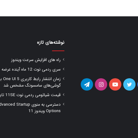
نوشته‌های تازه
راه های افزایش سرعت ویندوز
سری ردمی نوت 12 ماه آینده عرضه شود
زمان انتشار را
یس
توییتر
یوتیوب
اینستاگرام
تلگرام
گوشی‌های سامسونگ مشخص شد
قیمت شیائومی ردمی نوت 11SE تایید شد
وک
دسترسی به منوی anced Startup
Options ویندوز 11