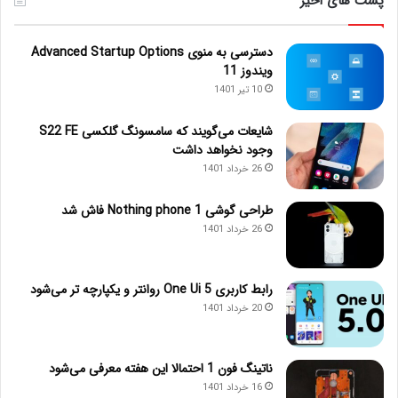
پست های اخیر
دسترسی به منوی Advanced Startup Options
ویندوز 11
10 تیر 1401
شایعات می‌گویند که سامسونگ گلکسی S22 FE
وجود نخواهد داشت
26 خرداد 1401
طراحی گوشی Nothing phone 1 فاش شد
26 خرداد 1401
رابط کاربری One Ui 5 روانتر و یکپارچه تر می‌شود
20 خرداد 1401
ناتینگ فون 1 احتمالا این هفته معرفی می‌شود
16 خرداد 1401