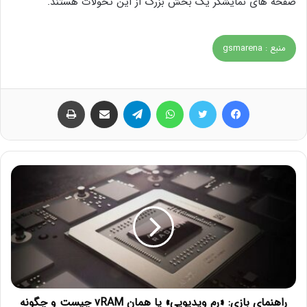
صفحه های نمایشگر یک بخش بزرگ از این تحولات هستند.
منبع : gsmarena
فیس بوک
توییتر
واتس آپ
تلگرام
اشتراک گذاری از طریق ایمیل
چاپ
راهنمای بازی: «رم ‌ویدیویی» یا همان vRAM چیست و چگونه