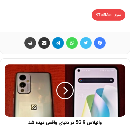
منبع: 9To5Mac
فیس بوک
توییتر
واتس آپ
تلگرام
اشتراک گذاری از طریق ایمیل
چاپ
وانپلاس 9 5G در دنیای واقعی دیده شد