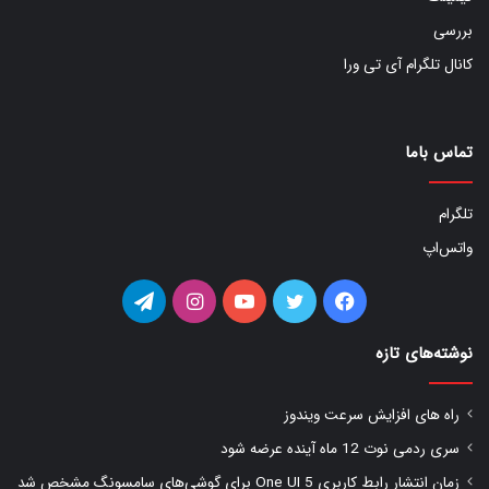
بررسی
کانال تلگرام آی تی ورا
تماس باما
تلگرام
واتس‌اپ
فیس
توییتر
یوتیوب
اینستاگرام
تلگرام
بوک
نوشته‌های تازه
راه های افزایش سرعت ویندوز
سری ردمی نوت 12 ماه آینده عرضه شود
زمان انتشار رابط کاربری One UI 5 برای گوشی‌های سامسونگ مشخص شد