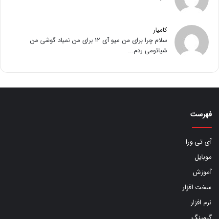
کامیار
سلام چرا برای من میو آی ۱۲ برای من نمیاد گوشی من
شیائومی ردم...
فهرست
آی تی ورا
موبایل
آموزش
سخت افزار
نرم افزار
گیمینگ