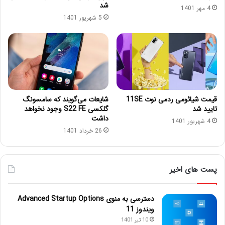
شد
4 مهر 1401
5 شهریور 1401
قیمت شیائومی ردمی نوت 11SE
شایعات می‌گویند که سامسونگ
تایید شد
گلکسی S22 FE وجود نخواهد
داشت
4 شهریور 1401
26 خرداد 1401
پست های اخیر
دسترسی به منوی Advanced Startup Options
ویندوز 11
10 تیر 1401