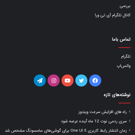
بررسی
کانال تلگرام آی تی ورا
تماس باما
تلگرام
واتس‌اپ
فیس
توییتر
یوتیوب
اینستاگرام
تلگرام
بوک
نوشته‌های تازه
راه های افزایش سرعت ویندوز
سری ردمی نوت 12 ماه آینده عرضه شود
زمان انتشار رابط کاربری One UI 5 برای گوشی‌های سامسونگ مشخص شد