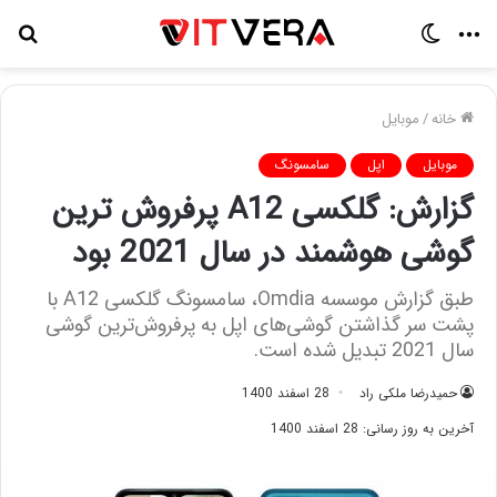
منو
تغییر
جس
پوسته
برا
خانه
/
موبایل
موبایل
اپل
سامسونگ
گزارش: گلکسی A12 پرفروش‌ ترین
گوشی هوشمند در سال 2021 بود
طبق گزارش موسسه Omdia، سامسونگ گلکسی A12 با
پشت سر گذاشتن گوشی‌های اپل به پرفروش‌ترین گوشی
سال 2021 تبدیل شده است.
حمیدرضا ملکی راد
28 اسفند 1400
آخرین به روز رسانی: 28 اسفند 1400