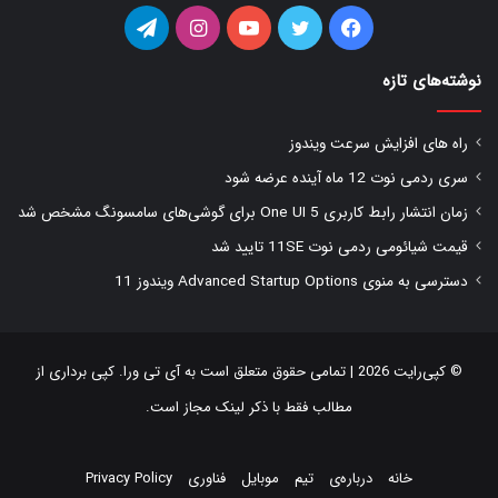
فیس
توییتر
یوتیوب
اینستاگرام
تلگرام
بوک
نوشته‌های تازه
راه های افزایش سرعت ویندوز
سری ردمی نوت 12 ماه آینده عرضه شود
زمان انتشار رابط کاربری One UI 5 برای گوشی‌های سامسونگ مشخص شد
قیمت شیائومی ردمی نوت 11SE تایید شد
دسترسی به منوی Advanced Startup Options ویندوز 11
© کپی‌رایت 2026 | تمامی حقوق متعلق است به
آی تی ورا
. کپی برداری از
مطالب فقط با ذکر لینک مجاز است.
خانه
درباره‌ی
تیم
موبایل
فناوری
Privacy Policy