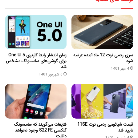
سری ردمی نوت 12 ماه آینده عرضه
زمان انتشار رابط کاربری One UI 5
شود
برای گوشی‌های سامسونگ مشخص
شد
4 مهر 1401
5 شهریور 1401
قیمت شیائومی ردمی نوت 11SE
شایعات می‌گویند که سامسونگ
تایید شد
گلکسی S22 FE وجود نخواهد
داشت
4 شهریور 1401