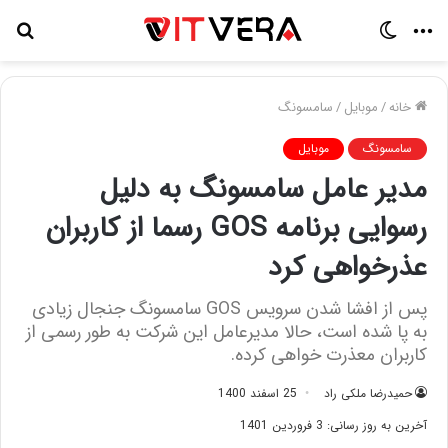
منو
تغییر
جس
پوسته
برا
خانه
/
موبایل
/
سامسونگ
سامسونگ
موبایل
مدیر عامل سامسونگ به دلیل
رسوایی برنامه GOS رسما از کاربران
عذرخواهی کرد
پس از افشا شدن سرویس GOS سامسونگ جنجال زیادی
به پا شده است، حالا مدیرعامل این شرکت به طور رسمی از
کاربران معذرت خواهی کرده.
حمیدرضا ملکی راد
25 اسفند 1400
آخرین به روز رسانی: 3 فروردین 1401