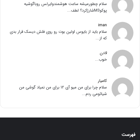
سلام چطورمیشه ساعت هوشمندوایرلس روباگوشیه
پوکوM3شارژکرد؟ لطف...
iman
سلام باید از بایوس اولین بوت رو روی فلش دیسک قرار بدی
که از...
لادن
خوب...
کامیار
سلام چرا برای من میو آی ۱۲ برای من نمیاد گوشی من
شیائومی ردم...
فهرست