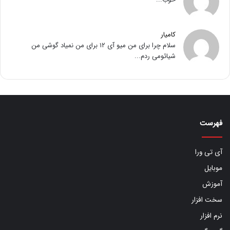
کامیار
سلام چرا برای من میو آی ۱۲ برای من نمیاد گوشی من
شیائومی ردم...
فهرست
آی تی ورا
موبایل
آموزش
سخت افزار
نرم افزار