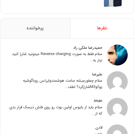
نظرها
پرخواننده
حمیدرضا ملکی راد
سلام فقط به صورت Reverse charging میتونید شارژ کنید.
نیاز به...
علیرضا
سلام چطورمیشه ساعت هوشمندوایرلس روباگوشیه
پوکوM3شارژکرد؟ لطف...
iman
سلام باید از بایوس اولین بوت رو روی فلش دیسک قرار بدی
که از...
لادن
خوب...