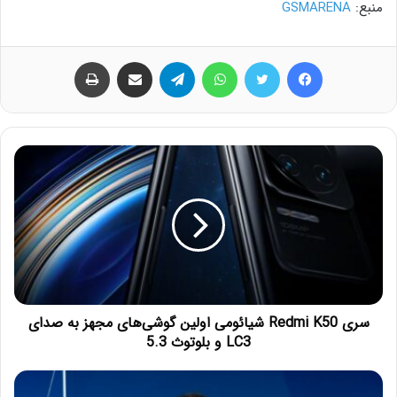
منبع:
GSMARENA
فیس بوک
توییتر
واتس آپ
تلگرام
اشتراک گذاری از طریق ایمیل
چاپ
سری Redmi K50 شیائومی اولین گوشی‌های مجهز به صدای
LC3 و بلوتوث 5.3