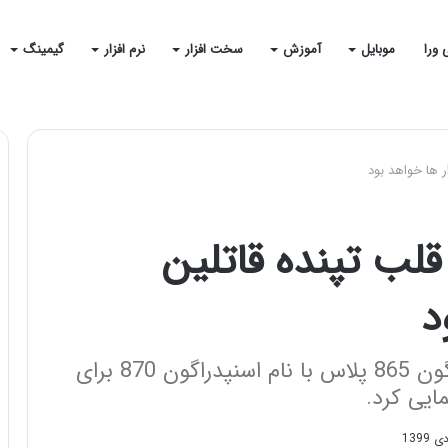
 ورا
موبایل
آموزش
سخت افزار
نرم افزار
گیمینگ
سنپدراگون 870 5G قلب تپنده قاتلین
د
کوالکام از نسخه اورکلاک شده اسنپدراگون 865 پلاس با نام اسنپدراگون 870 برای
ایی کرد.