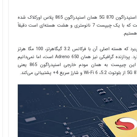
با توجه به اطلاعات منتشر شده در سایت Winfuture، اسنپدراگون 870 5G همان اسنپدراگون 865 پلاس اورکلاک شده
است. (کوالکام عاشق اورکلاک است!) این بدان معناست که با یک چیپست 7 نانومتری و هشت هسته‌ای است دقیقاً
اسنپدراگون 870 از پردازنده مرکزی Kryo 585 بهره می‌برد که هسته اصلی آن با فرکانس 3.2 گیگاهرتز، 100 مگا هرتز
بیشتر از هسته اصلی اسنپدراگون 865 پلاس سرعت دارد. پردازنده گرافیکی نیز همان Adreno 650 است، اما نمی‌دانیم
که آیا پردازنده گرافیکی نیز اورکلاک شده یا خیر. این چیپست به همان مودم خارجی اسنپدراگون 865 یعنی