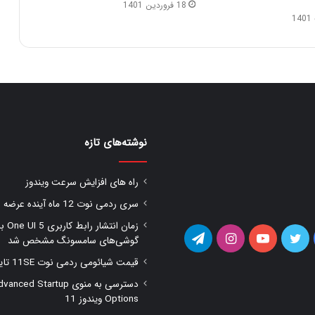
18 فروردین 1401
نوشته‌های تازه
راه های افزایش سرعت ویندوز
سری ردمی نوت 12 ماه آینده عرضه شود
زمان انتشار را
یس
توییتر
یوتیوب
اینستاگرام
تلگرام
گوشی‌های سامسونگ مشخص شد
قیمت شیائومی ردمی نوت 11SE تایید شد
وک
دسترسی به منوی anced Startup
Options ویندوز 11