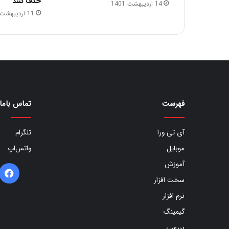
حذف کنند
14 اردیبهشت 1401
11 اردیبهشت 1401
فهرست
تماس باما
آی تی ورا
تلگرام
موبایل
واتس‌اپ
آموزش
ف
سخت افزار
ب
نرم افزار
گیمینگ
بررسی