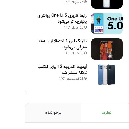
26 خرداد 1401
رابط کاربری One Ui 5 روانتر و
یکپارچه تر می‌شود
20 خرداد 1401
ناتینگ فون 1 احتمالا این هفته
معرفی می‌شود
16 خرداد 1401
آپدیت اندروید 12 برای گلکسی
M22 منتشر شد
25 اردیبهشت 1401
نظرها
پرخواننده