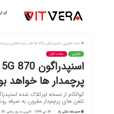
آی تی
خانه
/
فناوری
/
اسنپدراگون 870 5G قلب تپنده قاتلین پرچمدار ها خواهد بود
فناوری
سخت افزار
ا
پرچمدار ها خواهد بو
تلفن های پرچم‌دار مقرون به صرفه رونم
حمیدرضا ملکی راد
30 دی 1399
آخرین به روز رسانی: 30 دی 1399