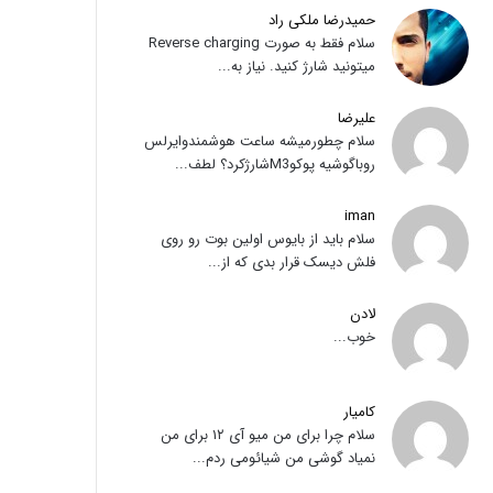
حمیدرضا ملکی راد
سلام فقط به صورت Reverse charging
میتونید شارژ کنید. نیاز به...
علیرضا
سلام چطورمیشه ساعت هوشمندوایرلس
روباگوشیه پوکوM3شارژکرد؟ لطف...
iman
سلام باید از بایوس اولین بوت رو روی
فلش دیسک قرار بدی که از...
لادن
خوب...
کامیار
سلام چرا برای من میو آی ۱۲ برای من
نمیاد گوشی من شیائومی ردم...