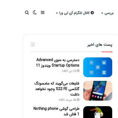
سایدبار
تغییر
جستجو
بررسی
کانال تلگرام آی تی ورا
پوسته
برای
پست های اخیر
دسترسی به منوی Advanced
Startup Options ویندوز 11
10 تیر 1401
شایعات می‌گویند که سامسونگ
گلکسی S22 FE وجود نخواهد
داشت
26 خرداد 1401
طراحی گوشی Nothing phone
1 فاش شد