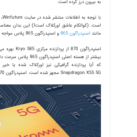
به بیرون درز کرده است.
مانند
اسنپدراگون 865
و اسنپدراگون 865 پلاس مواجه هستیم.
Snapdragon X55 5G مجهز شده است. اسنپدراگون 870 5G از بلوتوث 5.2، Wi-Fi 6 و شارژ سریع 4+ پشتیبانی می‌کند.