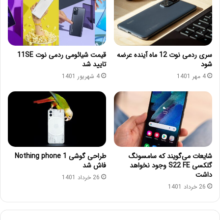
سری ردمی نوت 12 ماه آینده عرضه
قیمت شیائومی ردمی نوت 11SE
شود
تایید شد
4 مهر 1401
4 شهریور 1401
شایعات می‌گویند که سامسونگ
طراحی گوشی Nothing phone 1
گلکسی S22 FE وجود نخواهد
فاش شد
داشت
26 خرداد 1401
26 خرداد 1401