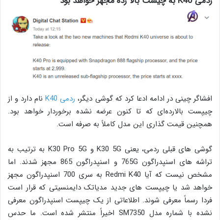
ردمی K40 به چیست بالا رده مجهز خواهد بود
افشاگر چینی در ادامه ادعا کرد که گوشی دیگر،
ردمی K40
نام دارد و از
چیپست بالارده‌ای که تا کنون عرضه نشده برخوردار خواهد بود.
همچنین قیمت گذاری این مدل کاملاً به صرفه است.
گوشی های قبلی ردمی، یعنی K30 5G و K30 Pro 5G به ترتیب به
تراشه های اسنپدراگون 765G و اسنپدراگون 865 مجهز شدند. اما
مشخص نیست که آیا Redmi K40 به سری 700 اسنپدراگون مجهز
خواهد شد یا چیپست های جدید مدیاتک دایمنسیتی که قرار است
فردا رسماً معرفی شوند. اطلاعاتی از یک چیپست اسنپدراگون معرفی
نشده با شماره مدل SM7350 اخیراً منتشر شده است. ما حدس