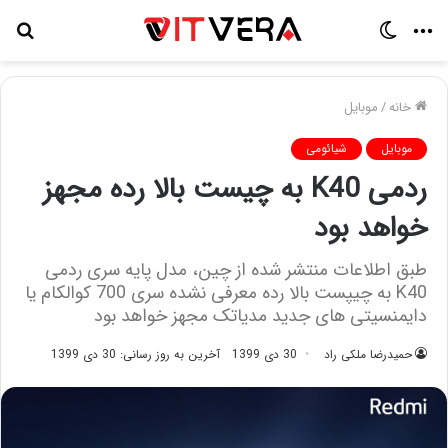
منو
تغییر
جس
پوسته
برا
خانه
/
موبایل
موبایل
شیائومی
ردمی K40 به چیست بالا رده مجهز
خواهد بود
طبق اطلاعات منتشر شده از چین، مدل پایه سری ردمی
K40 به چیپست بالا رده معرفی نشده سری 700 کوالکام یا
دایمنسیتی های جدید مدیاتک مجهز خواهد بود
حمیدرضا ملکی راد
30 دی 1399
آخرین به روز رسانی: 30 دی 1399