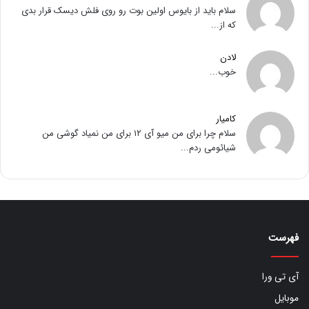
سلام باید از بایوس اولین بوت رو روی فلش دیسک قرار بدی
که از...
لادن
خوب...
کامیار
سلام چرا برای من میو آی ۱۲ برای من نمیاد گوشی من
شیائومی ردم...
فهرست
آی تی ورا
موبایل