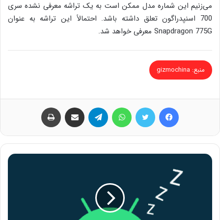
می‌زنیم این شماره مدل ممکن است به یک تراشه معرفی نشده سری
700 اسنپدراگون تعلق داشته باشد. احتمالاً این تراشه به عنوان
Snapdragon 775G معرفی خواهد شد.
منبع: gizmochina
فیس بوک
توییتر
واتس آپ
تلگرام
اشتراک گذاری از طریق ایمیل
چاپ