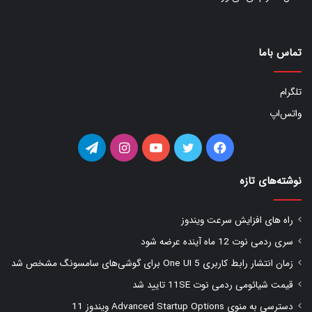
تماس باما
تلگرام
واتس‌اپ
فیس
توییتر
یوتیوب
اینستاگرام
تلگرام
بوک
نوشته‌های تازه
راه های افزایش سرعت ویندوز
سری ردمی نوت 12 ماه آینده عرضه شود
زمان انتشار رابط کاربری One UI 5 برای گوشی‌های سامسونگ مشخص شد
قیمت شیائومی ردمی نوت 11SE تایید شد
دسترسی به منوی Advanced Startup Options ویندوز 11