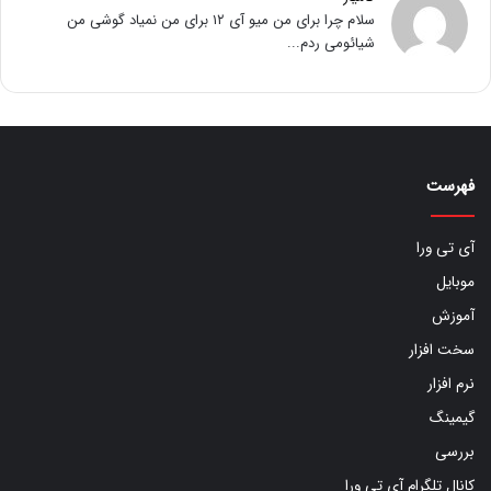
سلام چرا برای من میو آی ۱۲ برای من نمیاد گوشی من
شیائومی ردم...
فهرست
آی تی ورا
موبایل
آموزش
سخت افزار
نرم افزار
گیمینگ
بررسی
کانال تلگرام آی تی ورا