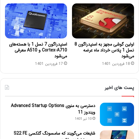
اولین گوشی مجهز به اسنپدراگون 8
اسنپدراگون 7 نسل 1 با هسته‌های
نسل 1 پلاس خرداد ماه عرضه
Cortex-A710 و A510 معرفی
می‌شود
می‌شود
18 فروردین 1401
17 فروردین 1401
پست های اخیر
دسترسی به منوی Advanced Startup Options
ویندوز 11
10 تیر 1401
شایعات می‌گویند که سامسونگ گلکسی S22 FE