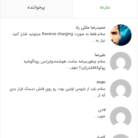
نظرها
پرخواننده
حمیدرضا ملکی راد
سلام فقط به صورت Reverse charging میتونید شارژ کنید.
نیاز به...
علیرضا
سلام چطورمیشه ساعت هوشمندوایرلس روباگوشیه
پوکوM3شارژکرد؟ لطف...
iman
سلام باید از بایوس اولین بوت رو روی فلش دیسک قرار بدی
که از...
لادن
خوب...
کامیار