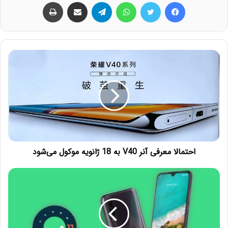
فیس بوک
توییتر
واتس آپ
تلگرام
اشتراک گذاری از طریق ایمیل
چاپ
احتمالا معرفی آنر V40 به 18 ژانویه موکول می‌شود