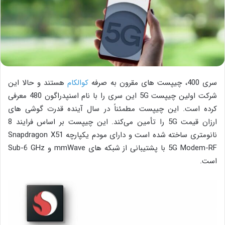
سری 400، چیپست های مقرون به صرفه
کوالکام
هستند و حالا این
شرکت اولین چیپست 5G این سری را با نام اسنپدراگون 480 معرفی
کرده است. این چیپست مطمئناً در سال آینده قدرت گوشی های
ارزان قیمت 5G را تأمین می‌کند. این چیپست بر اساس فرایند 8
نانومتری ساخته شده است و دارای مودم یکپارچه Snapdragon X51
5G Modem-RF با پشتیبانی از شبکه های mmWave و Sub-6 GHz
است.