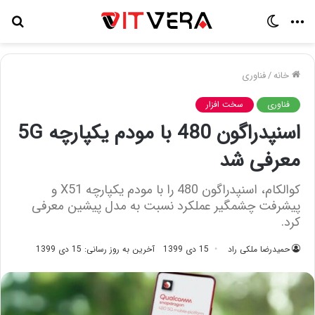
منو
تغییر
جس
پوسته
برا
خانه
/
فناوری
فناوری
سخت افزار
اسنپدراگون 480 با مودم یکپارچه 5G
معرفی شد
کوالکام، اسنپدراگون 480 را با مودم یکپارچه X51 و
پیشرفت چشمگیر عملکرد نسبت به مدل پیشین معرفی
کرد.
حمیدرضا ملکی راد
15 دی 1399
آخرین به روز رسانی: 15 دی 1399