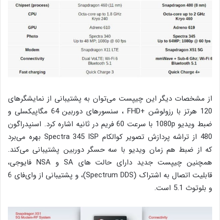
از مشخصات دیگر این چیپست می‌توان به پشتیبانی از نمایشگرهای
120 هرتز با رزولوشن +FHD ، سنسورهای دوربین 64 مگاپیکسلی و
ضبط ویدیو 1080p با سرعت 60 فریم در ثانیه اشاره کرد. اسنپدراگون
480 از تراشه پردازش تصویر کوالکام Spectra 345 ISP بهره می‌برد
که از ضبط هم زمان ویدیو با سه حسگر دوربین پشتیبانی می‌کند.
همچنین چیپست جدید دارای حالت های SA و NSA فایوجی،
قابلیت اتصال به اشتراک (Spectrum DDS)، و پشتیبانی از وای‌فای 6
و بلوتوث 5.1 است.