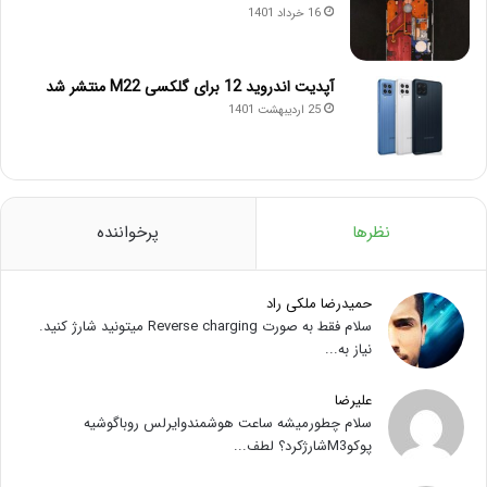
16 خرداد 1401
آپدیت اندروید 12 برای گلکسی M22 منتشر شد
25 اردیبهشت 1401
نظرها
پرخواننده
حمیدرضا ملکی راد
سلام فقط به صورت Reverse charging میتونید شارژ کنید.
نیاز به...
علیرضا
سلام چطورمیشه ساعت هوشمندوایرلس روباگوشیه
پوکوM3شارژکرد؟ لطف...