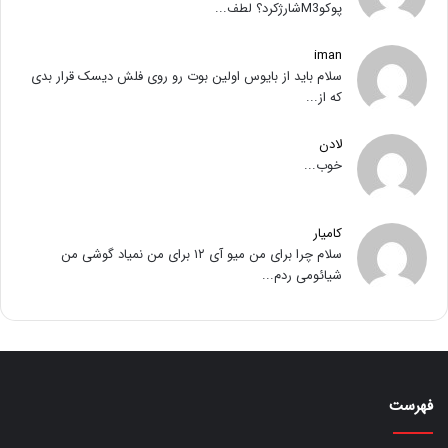
پوکوM3شارژکرد؟ لطف...
iman
سلام باید از بایوس اولین بوت رو روی فلش دیسک قرار بدی
که از...
لادن
خوب...
کامیار
سلام چرا برای من میو آی ۱۲ برای من نمیاد گوشی من
شیائومی ردم...
فهرست