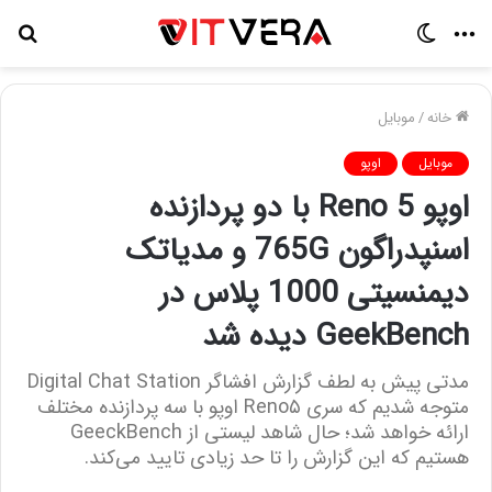
منو
تغییر
جس
پوسته
برا
خانه
/
موبایل
موبایل
اوپو
اوپو Reno 5 با دو پردازنده
اسنپدراگون 765G و مدیاتک
دیمنسیتی 1000 پلاس در
GeekBench دیده شد
مدتی پیش به لطف گزارش افشاگر Digital Chat Station
متوجه شدیم که سری Reno۵ اوپو با سه پردازنده مختلف
ارائه خواهد شد؛ حال شاهد لیستی از GeeckBench
هستیم که این گزارش را تا حد زیادی تایید می‌کند.