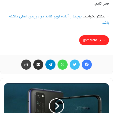
صبر کنیم.
– بیشتر بخوانید:
پرچمدار آینده اوپو شاید دو دوربین اصلی داشته
باشد
منبع: gsmarena
فیس بوک
توییتر
واتس آپ
تلگرام
اشتراک گذاری از طریق ایمیل
چاپ