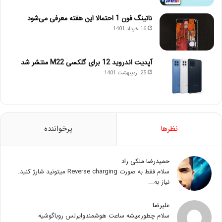
ناتینگ فون 1 احتمالا این هفته معرفی می‌شود
16 خرداد 1401
آپدیت اندروید 12 برای گلکسی M22 منتشر شد
25 اردیبهشت 1401
نظرها
پرخواننده
حمیدرضا ملکی راد
سلام فقط به صورت Reverse charging میتونید شارژ کنید.
نیاز به...
علیرضا
سلام چطورمیشه ساعت هوشمندوایرلس روباگوشیه