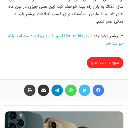
سال 2021 به بازار راه پیدا خواهند کرد، این یعنی چیزی در بین ماه
های ژانویه تا مارس. متأسفانه برای کسب اطلاعات بیشتر باید تا
مدتی صبر کنیم.
– بیشتر بخوانید:
سری Reno5 5G اوپو با سه پردازنده مختلف ارائه
خواهد شد
منبع: gizmochina
فیس بوک
توییتر
واتس آپ
تلگرام
اشتراک گذاری از طریق ایمیل
چاپ