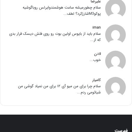
علیرضا
سلام چطورمیشه ساعت هوشمندوایرلس روباگوشیه
پوکوM3شارژکرد؟ لطف...
iman
سلام باید از بایوس اولین بوت رو روی فلش دیسک قرار بدی
که از...
لادن
خوب...
کامیار
سلام چرا برای من میو آی ۱۲ برای من نمیاد گوشی من
شیائومی ردم...
فهرست