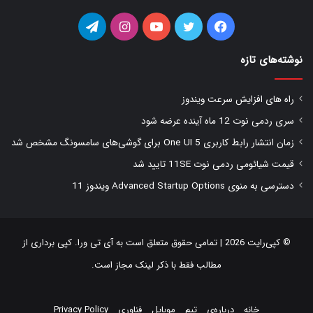
فیس
توییتر
یوتیوب
اینستاگرام
تلگرام
بوک
نوشته‌های تازه
راه های افزایش سرعت ویندوز
سری ردمی نوت 12 ماه آینده عرضه شود
زمان انتشار رابط کاربری One UI 5 برای گوشی‌های سامسونگ مشخص شد
قیمت شیائومی ردمی نوت 11SE تایید شد
دسترسی به منوی Advanced Startup Options ویندوز 11
© کپی‌رایت 2026 | تمامی حقوق متعلق است به
آی تی ورا
. کپی برداری از
مطالب فقط با ذکر لینک مجاز است.
خانه
درباره‌ی
تیم
موبایل
فناوری
Privacy Policy