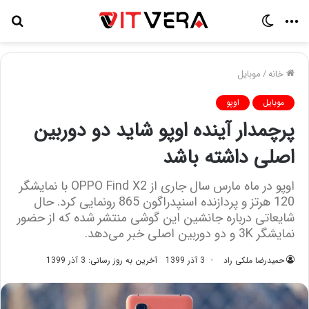
منو
تغییر
جس
پوسته
برا
خانه
/
موبایل
موبایل
اوپو
پرچمدار آینده اوپو شاید دو دوربین
اصلی داشته باشد
اوپو در ماه مارس سال جاری از OPPO Find X2 با نمایشگر
120 هرتز و پردازنده اسنپدراگون 865 رونمایی کرد. حال
شایعاتی درباره جانشین این گوشی منتشر شده که از حضور
نمایشگر 3K و دو دوربین اصلی خبر می‌دهد.
حمیدرضا ملکی راد
3 آذر 1399
آخرین به روز رسانی: 3 آذر 1399