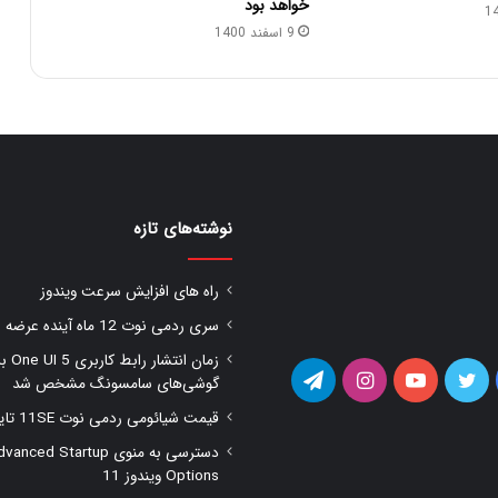
خواهد بود
9 اسفند 1400
نوشته‌های تازه
راه های افزایش سرعت ویندوز
سری ردمی نوت 12 ماه آینده عرضه شود
زمان انتشار را
یس
توییتر
یوتیوب
اینستاگرام
تلگرام
گوشی‌های سامسونگ مشخص شد
قیمت شیائومی ردمی نوت 11SE تایید شد
وک
دسترسی به منوی anced Startup
Options ویندوز 11