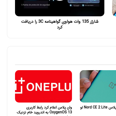
شارژر 135 وات هواوی گواهینامه 3C را دریافت
کرد
رندر های وان پلاس Nord CE 2 Lite لو
وان پلاس اعلام کرد رابط کاربری
OxygenOS 13 به اندروید خام نزدیک