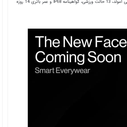
به صفحه نمایش رنگی 1.1 اینچی امولد، 13 حالت ورزشی، گواهینامه IP68 و عمر باتری 14 روزه