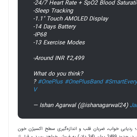
-24/7 Heart Rate + SpO2 Blood Saturati
-Sleep Tracking
-1.1″ Touch AMOLED Display
-14 Days Battery
-IP68
-13 Exercise Modes
-Around INR ₹2,499
What do you think?
?
#OnePlus
#OnePlusBand
#SmartEver
V
— Ishan Agarwal (@ishanagarwal24)
Ja
د؛ ردیابی خواب، ضربان قلب و اندازه‌گیری سطح اکسیژن خون
پشتیبانی می‌کند. اسمارت بند جدید وان‌پلاس با قیمتی در حدود 2499 یوان (34 دلار) به فروش خواهد رسید و قبل از