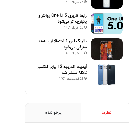
26 خرداد 1401
رابط کاربری One Ui 5 روانتر و
یکپارچه تر می‌شود
20 خرداد 1401
ناتینگ فون 1 احتمالا این هفته
معرفی می‌شود
16 خرداد 1401
آپدیت اندروید 12 برای گلکسی
M22 منتشر شد
25 اردیبهشت 1401
نظرها
پرخواننده