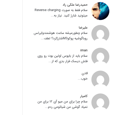
حمیدرضا ملکی راد
سلام فقط به صورت Reverse charging
میتونید شارژ کنید. نیاز به...
علیرضا
سلام چطورمیشه ساعت هوشمندوایرلس
روباگوشیه پوکوM3شارژکرد؟ لطف...
iman
سلام باید از بایوس اولین بوت رو روی
فلش دیسک قرار بدی که از...
لادن
خوب...
کامیار
سلام چرا برای من میو آی ۱۲ برای من
نمیاد گوشی من شیائومی ردم...