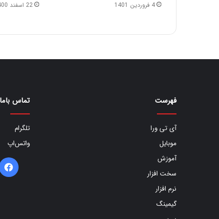
4 فروردین 1401
22 اسفند 1400
فهرست
تماس باما
آی تی ورا
تلگرام
موبایل
واتس‌اپ
آموزش
ف
سخت افزار
ب
نرم افزار
گیمینگ