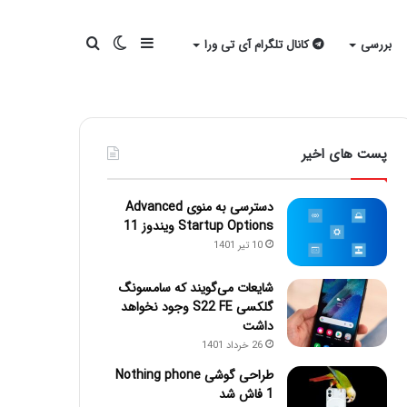
سایدبار
تغییر
جستجو
بررسی
کانال تلگرام آی تی ورا
پوسته
برای
پست های اخیر
دسترسی به منوی Advanced
Startup Options ویندوز 11
10 تیر 1401
شایعات می‌گویند که سامسونگ
گلکسی S22 FE وجود نخواهد
داشت
26 خرداد 1401
طراحی گوشی Nothing phone
1 فاش شد