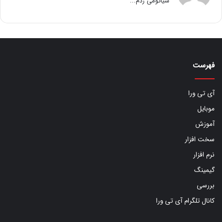
شیائومی ردم...
فهرست
آی تی ورا
موبایل
آموزش
سخت افزار
نرم افزار
گیمینگ
بررسی
کانال تلگرام آی تی ورا