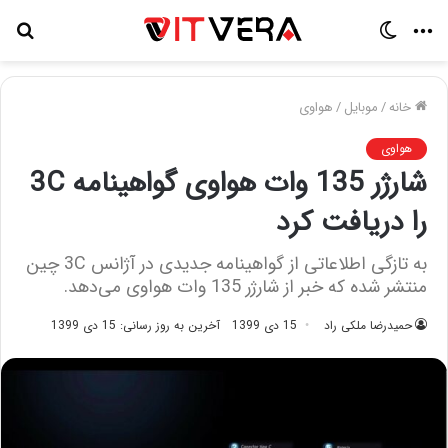
منو
تغییر
جس
پوسته
برا
خانه
/
موبایل
/
هواوی
هواوی
شارژر 135 وات هواوی گواهینامه 3C
را دریافت کرد
به تازگی اطلاعاتی از گواهینامه جدیدی در آژانس 3C چین
منتشر شده که خبر از شارژر 135 وات هواوی می‌دهد.
حمیدرضا ملکی راد
15 دی 1399
آخرین به روز رسانی: 15 دی 1399