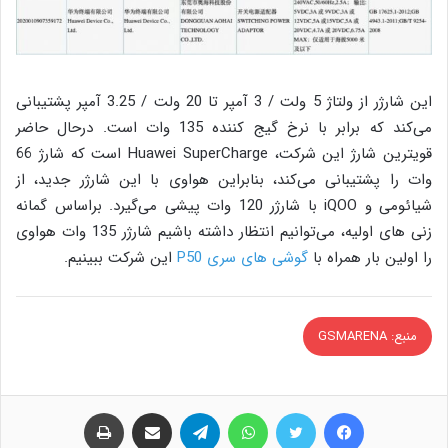
این شارژر از ولتاژ 5 ولت / 3 آمپر تا 20 ولت / 3.25 آمپر پشتیبانی
می‌کند که برابر با نرخ گیج کننده 135 وات است. درحال حاضر
قویترین شارژ این شرکت، Huawei SuperCharge است که شارژ 66
وات را پشتیبانی می‌کند، بنابراین هواوی با این شارژر جدید، از
شیائومی و iQOO با شارژر 120 وات پیشی می‌گیرد. براساس گمانه
زنی های اولیه، می‌توانیم انتظار داشته باشیم شارژر 135 وات هواوی
را اولین بار همراه با
گوشی های سری P50
این شرکت ببینیم.
منبع: GSMARENA
فیس بوک
توییتر
واتس آپ
تلگرام
اشتراک گذاری از طریق ایمیل
چاپ