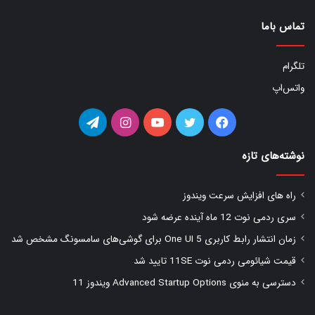
تماس باما
تلگرام
واتس‌اپ
فیس
توییتر
یوتیوب
اینستاگرام
تلگرام
بوک
نوشته‌های تازه
راه های افزایش سرعت ویندوز
سری ردمی نوت 12 ماه آینده عرضه شود
زمان انتشار رابط کاربری One UI 5 برای گوشی‌های سامسونگ مشخص شد
قیمت شیائومی ردمی نوت 11SE تایید شد
دسترسی به منوی Advanced Startup Options ویندوز 11