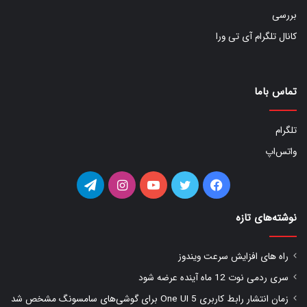
بررسی
کانال تلگرام آی تی ورا
تماس باما
تلگرام
واتس‌اپ
فیس
توییتر
یوتیوب
اینستاگرام
تلگرام
بوک
نوشته‌های تازه
راه های افزایش سرعت ویندوز
سری ردمی نوت 12 ماه آینده عرضه شود
زمان انتشار رابط کاربری One UI 5 برای گوشی‌های سامسونگ مشخص شد