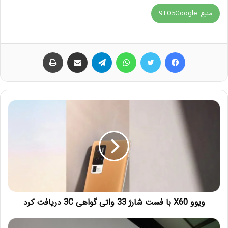
منبع: 9TO5Google
فیس بوک
توییتر
واتس آپ
تلگرام
اشتراک گذاری از طریق ایمیل
چاپ
ویوو X60 با فست شارژ 33 واتی گواهی 3C دریافت کرد