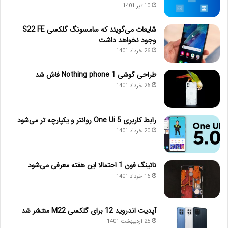
10 تیر 1401
شایعات می‌گویند که سامسونگ گلکسی S22 FE
وجود نخواهد داشت
26 خرداد 1401
طراحی گوشی Nothing phone 1 فاش شد
26 خرداد 1401
رابط کاربری One Ui 5 روانتر و یکپارچه تر می‌شود
20 خرداد 1401
ناتینگ فون 1 احتمالا این هفته معرفی می‌شود
16 خرداد 1401
آپدیت اندروید 12 برای گلکسی M22 منتشر شد
25 اردیبهشت 1401