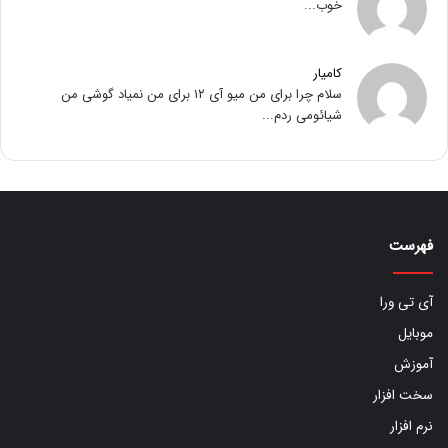
خوب...
کامیار
سلام چرا برای من میو آی ۱۲ برای من نمیاد گوشی من
شیائومی ردم...
فهرست
آی تی ورا
موبایل
آموزش
سخت افزار
نرم افزار