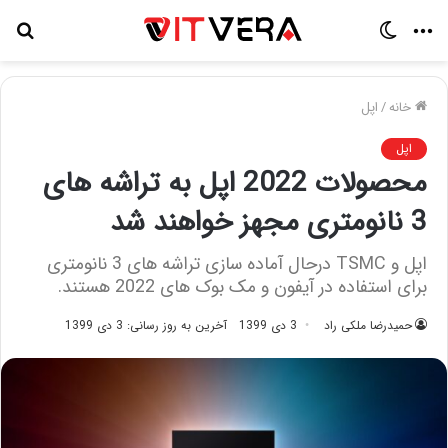
منو
تغییر
جس
پوسته
برا
خانه
/
اپل
اپل
محصولات 2022 اپل به تراشه‌ های
3 نانومتری مجهز خواهند شد
اپل و TSMC درحال آماده سازی تراشه های 3 نانومتری
برای استفاده در آیفون و مک بوک های 2022 هستند.
حمیدرضا ملکی راد
3 دی 1399
آخرین به روز رسانی: 3 دی 1399