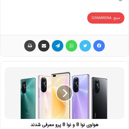
منبع: GSMARENA
فیس بوک
توییتر
واتس آپ
تلگرام
اشتراک گذاری از طریق ایمیل
چاپ
هواوی نوا 8 و نوا 8 پرو معرفی شدند