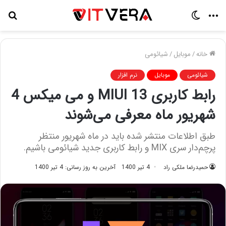
منو
تغییر
جس
پوسته
برا
خانه
/
موبایل
/
شیائومی
شیائومی
موبایل
نرم افزار
رابط کاربری MIUI 13 و می میکس 4
شهریور ماه معرفی می‌شوند
طبق اطلاعات منتشر شده باید در ماه شهریور منتظر
پرچم‌دار سری MIX و رابط کاربری جدید شیائومی باشیم.
حمیدرضا ملکی راد
4 تیر 1400
آخرین به روز رسانی: 4 تیر 1400