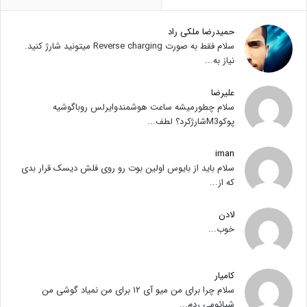
حمیدرضا ملکی راد
سلام فقط به صورت Reverse charging میتونید شارژ کنید.
نیاز به...
علیرضا
سلام چطورمیشه ساعت هوشمندوایرلس روباگوشیه
پوکوM3شارژکرد؟ لطف...
iman
سلام باید از بایوس اولین بوت رو روی فلش دیسک قرار بدی
که از...
لادن
خوب...
کامیار
سلام چرا برای من میو آی ۱۲ برای من نمیاد گوشی من
شیائومی ردم...