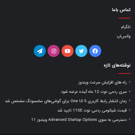
تماس باما
تلگرام
واتس‌اپ
فیس
توییتر
یوتیوب
اینستاگرام
تلگرام
بوک
نوشته‌های تازه
راه های افزایش سرعت ویندوز
سری ردمی نوت 12 ماه آینده عرضه شود
زمان انتشار رابط کاربری One UI 5 برای گوشی‌های سامسونگ مشخص شد
قیمت شیائومی ردمی نوت 11SE تایید شد
دسترسی به منوی Advanced Startup Options ویندوز 11