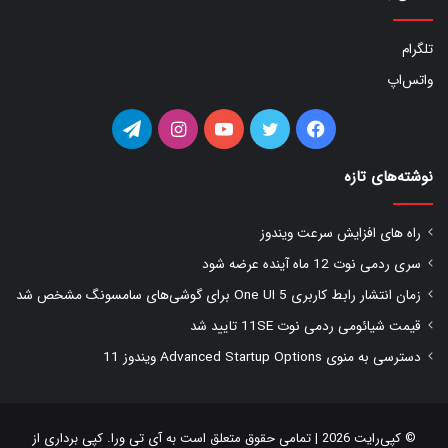
تلگرام
واتس‌اپ
فیس
توییتر
یوتیوب
اینستاگرام
تلگرام
بوک
نوشته‌های تازه
راه های افزایش سرعت ویندوز
سری ردمی نوت 12 ماه آینده عرضه شود
زمان انتشار رابط کاربری One UI 5 برای گوشی‌های سامسونگ مشخص شد
قیمت شیائومی ردمی نوت 11SE تایید شد
دسترسی به منوی Advanced Startup Options ویندوز 11
© کپی‌رایت 2026 | تمامی حقوق متعلق است به
آی تی ورا
. کپی برداری از