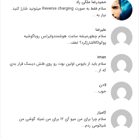
حمیدرضا ملکی راد
سلام فقط به صورت Reverse charging میتونید شارژ کنید.
نیاز به...
علیرضا
سلام چطورمیشه ساعت هوشمندوایرلس روباگوشیه
پوکوM3شارژکرد؟ لطف...
iman
سلام باید از بایوس اولین بوت رو روی فلش دیسک قرار بدی
که از...
لادن
خوب...
کامیار
سلام چرا برای من میو آی ۱۲ برای من نمیاد گوشی من
شیائومی ردم...