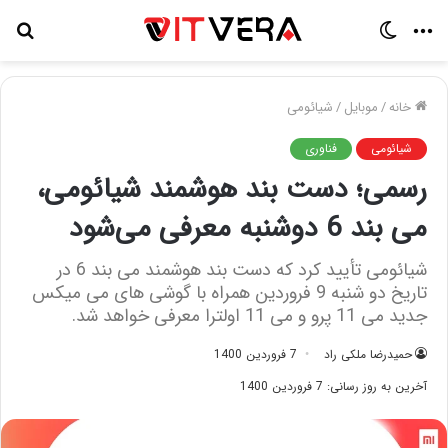
منو
تغییر
جس
پوسته
برا
خانه
/
موبایل
/
شیائومی
شیائومی
فناوری
رسمی؛ دست ‌بند هوشمند شیائومی،
می بند 6 دوشنبه معرفی می‌شود
شیائومی تأیید کرد که دست بند هوشمند می بند 6 در
تاریخ دو شنبه 9 فروردین همراه با گوشی های می میکس
جدید می 11 پرو و می 11 اولترا معرفی خواهد شد.
حمیدرضا ملکی راد
7 فروردین 1400
آخرین به روز رسانی: 7 فروردین 1400