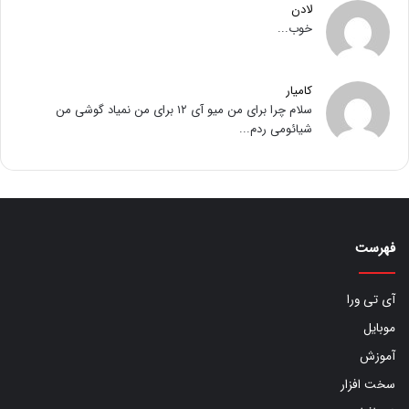
لادن
خوب...
کامیار
سلام چرا برای من میو آی ۱۲ برای من نمیاد گوشی من
شیائومی ردم...
فهرست
آی تی ورا
موبایل
آموزش
سخت افزار