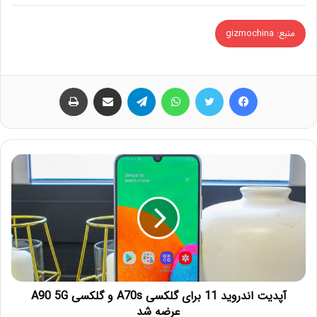
منبع: gizmochina
فیس بوک
توییتر
واتس آپ
تلگرام
اشتراک گذاری از طریق ایمیل
چاپ
آپدیت اندروید 11 برای گلکسی A70s و گلکسی A90 5G
عرضه شد