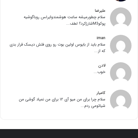
علیرضا
سلام چطورمیشه ساعت هوشمندوایرلس روباگوشیه
پوکوM3شارژکرد؟ لطف...
iman
سلام باید از بایوس اولین بوت رو روی فلش دیسک قرار بدی
که از...
لادن
خوب...
کامیار
سلام چرا برای من میو آی ۱۲ برای من نمیاد گوشی من
شیائومی ردم...