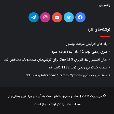
واتس‌اپ
فیس
توییتر
یوتیوب
اینستاگرام
تلگرام
بوک
نوشته‌های تازه
راه های افزایش سرعت ویندوز
سری ردمی نوت 12 ماه آینده عرضه شود
زمان انتشار رابط کاربری One UI 5 برای گوشی‌های سامسونگ مشخص شد
قیمت شیائومی ردمی نوت 11SE تایید شد
دسترسی به منوی Advanced Startup Options ویندوز 11
© کپی‌رایت 2026 | تمامی حقوق متعلق است به
آی تی ورا
. کپی برداری از
مطالب فقط با ذکر لینک مجاز است.