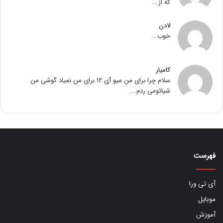
که از...
لادن
خوب...
کامیار
سلام چرا برای من میو آی ۱۲ برای من نمیاد گوشی من
شیائومی ردم...
فهرست
آی تی ورا
موبایل
آموزش