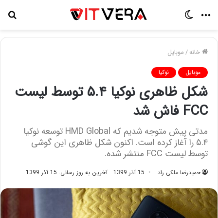
منو
تغییر
جس
پوسته
برا
خانه
/
موبایل
موبایل
نوکیا
شکل ظاهری نوکیا ۵.۴ توسط لیست
FCC فاش شد
مدتی پیش متوجه شدیم که HMD Global توسعه نوکیا
۵.۴ را آغاز کرده است. اکنون شکل ظاهری این گوشی
توسط لیست FCC منتشر شده.
حمیدرضا ملکی راد
15 آذر 1399
آخرین به روز رسانی: 15 آذر 1399