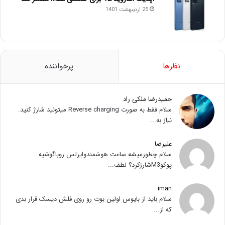
25 اردیبهشت 1401
نظرها
پرخواننده
حمیدرضا ملکی راد
سلام فقط به صورت Reverse charging میتونید شارژ کنید.
نیاز به...
علیرضا
سلام چطورمیشه ساعت هوشمندوایرلس روباگوشیه
پوکوM3شارژکرد؟ لطف...
iman
سلام باید از بایوس اولین بوت رو روی فلش دیسک قرار بدی
که از...