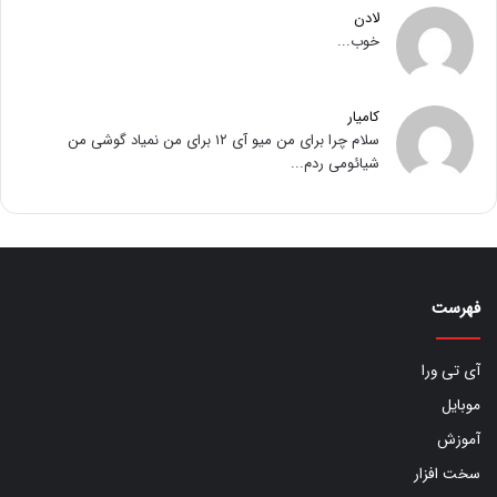
لادن
خوب...
کامیار
سلام چرا برای من میو آی ۱۲ برای من نمیاد گوشی من
شیائومی ردم...
فهرست
آی تی ورا
موبایل
آموزش
سخت افزار