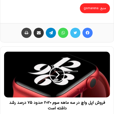
منبع: gsmarena
فیس بوک
توییتر
واتس آپ
تلگرام
اشتراک گذاری از طریق ایمیل
چاپ
فروش اپل واچ در سه ماهه سوم ۲۰۲۰ حدود ۷۵ درصد رشد
داشته است