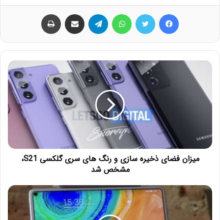
فیس بوک
توییتر
واتس آپ
تلگرام
اشتراک گذاری از طریق ایمیل
چاپ
میزان فضای ذخیره سازی و رنگ های سری گلکسی S21،
مشخص شد