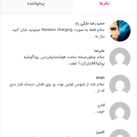
نظرها
پرخواننده
حمیدرضا ملکی راد
سلام فقط به صورت Reverse charging میتونید شارژ کنید.
نیاز به...
علیرضا
سلام چطورمیشه ساعت هوشمندوایرلس روباگوشیه
پوکوM3شارژکرد؟ لطف...
iman
سلام باید از بایوس اولین بوت رو روی فلش دیسک قرار بدی
که از...
لادن
خوب...
کامیار