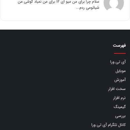
سلام چرا برای من میو آی ۱۲ برای من نمیاد گوشی من
شیائومی ردم...
فهرست
آی تی ورا
موبایل
آموزش
سخت افزار
نرم افزار
گیمینگ
بررسی
کانال تلگرام آی تی ورا