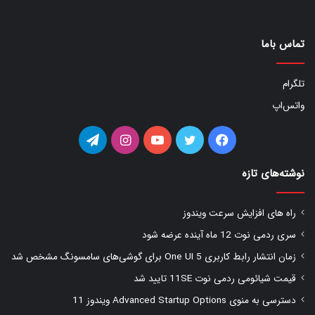
تماس باما
تلگرام
واتس‌اپ
فیس
توییتر
یوتیوب
اینستاگرام
تلگرام
بوک
نوشته‌های تازه
راه های افزایش سرعت ویندوز
سری ردمی نوت 12 ماه آینده عرضه شود
زمان انتشار رابط کاربری One UI 5 برای گوشی‌های سامسونگ مشخص شد
قیمت شیائومی ردمی نوت 11SE تایید شد
دسترسی به منوی Advanced Startup Options ویندوز 11