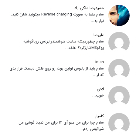
حمیدرضا ملکی راد
سلام فقط به صورت Reverse charging میتونید شارژ کنید.
نیاز به...
علیرضا
سلام چطورمیشه ساعت هوشمندوایرلس روباگوشیه
پوکوM3شارژکرد؟ لطف...
iman
سلام باید از بایوس اولین بوت رو روی فلش دیسک قرار بدی
که از...
لادن
خوب...
کامیار
سلام چرا برای من میو آی ۱۲ برای من نمیاد گوشی من
شیائومی ردم...