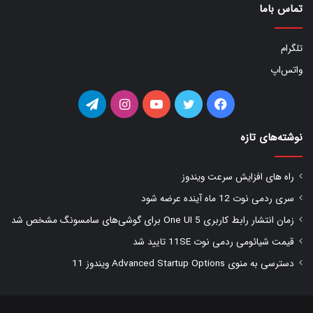
تماس باما
تلگرام
واتس‌اپ
فیس
توییتر
یوتیوب
اینستاگرام
تلگرام
بوک
نوشته‌های تازه
راه های افزایش سرعت ویندوز
سری ردمی نوت 12 ماه آینده عرضه شود
زمان انتشار رابط کاربری One UI 5 برای گوشی‌های سامسونگ مشخص شد
قیمت شیائومی ردمی نوت 11SE تایید شد
دسترسی به منوی Advanced Startup Options ویندوز 11