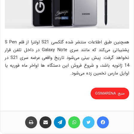
همچنین طبق اطلاعات منتشر شده گلکسی S21 اولترا از قلم S Pen
پشتیبانی می‌کند که مانند سری Galaxy Note در داخل تلفن قرار
نخواهد گرفت. پیش بینی می‌شود تاریخ واقعی عرضه سری S21 در
14 ژانویه باشد، و شروع فروش این دستگاه ها اواخر ماه فوریه یا
اوایل مارس تخمین زده می‌شود.
منبع: GSMARENA
فیس بوک
توییتر
واتس آپ
تلگرام
اشتراک گذاری از طریق ایمیل
چاپ