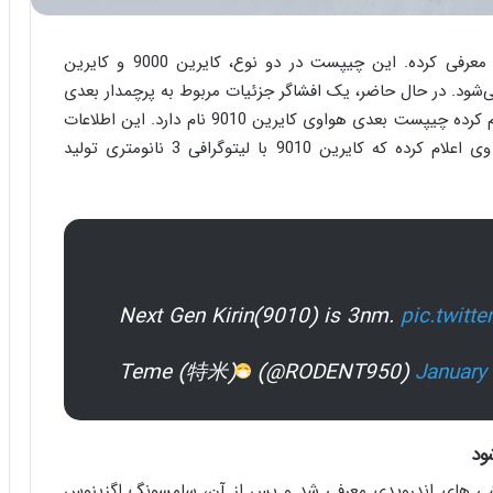
را معرفی کرده. این چیپست در دو نوع، کایرین 9000 و کایرین
 و فقط در سری Mate 40 استفاده می‌شود. در حال حاضر، یک افشاگر جزئیات مربوط به پرچمدار بعدی
چیپست های Kirin را فاش کرده است، این افشاگر اعلام کرده چیپست بعدی هواوی کایرین 9010 نام دارد. این اطلاعات
در توییتر توسط RODENT950 منتشر شده، همچنین وی اعلام کرده که کایرین 9010 با لیتوگرافی 3 نانومتری تولید
Next Gen Kirin(9010) is 3nm.
pic.twitt
(@RODENT950)
January
ن اولین پردازنده 5 نانومتری گوشی های اندرویدی معرفی شد و پس از آن، سامسونگ اگزینوس