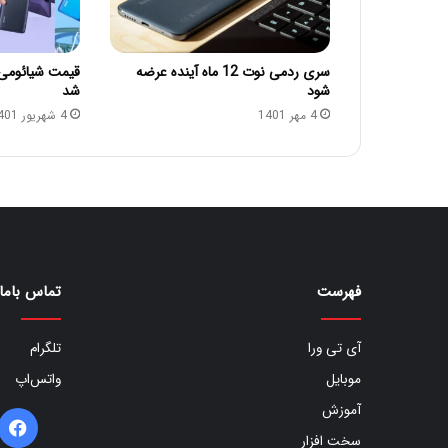
سری ردمی نوت 12 ماه آینده عرضه
شود
شد
4 مهر 1401
4 شهریور 1401
فهرست
تماس باما
آی تی ورا
تلگرام
موبایل
واتس‌اپ
آموزش
ف
سخت افزار