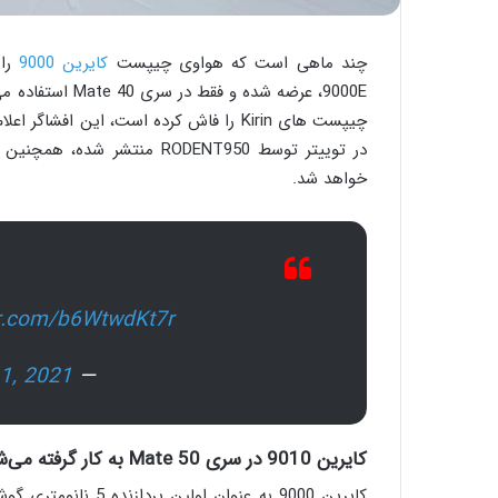
چند ماهی است که هواوی چیپست
کایرین 9000
9000E، عرضه شده
خواهد شد.
er.com/b6WtwdKt7r
 1, 2021
— Teme (特米)
کایرین 9010 در سری Mate 50 به کار گرفته می‌شود
کایرین 9000 به عنوا