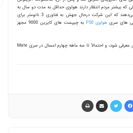
 وارد بازار شدند. در حالی که بیشتر مردم انتظار دارند هواوی حداقل به مدت دو سال به
روند 5 نانومتری پایبند باشد، اطلاعات جدید نشان می‌دهند که این شرکت درحال جهش به فناوری 3 نانومتر برای
وشی های سری
هواوی P50
به چیپست های کایرین 9000 مجهز
اگر همه چیز خوب پیش برود، کایرین 9010 باید امسال معرفی شود، و احتمالاً تا سه ماهه چهارم امسال در سری Mate
فیس بوک
توییتر
اشتراک گذاری از طریق ایمیل
چاپ