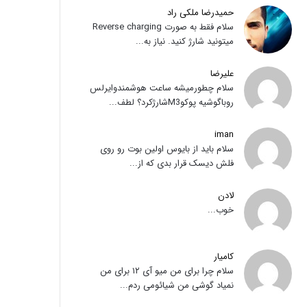
حمیدرضا ملکی راد
سلام فقط به صورت Reverse charging
میتونید شارژ کنید. نیاز به...
علیرضا
سلام چطورمیشه ساعت هوشمندوایرلس
روباگوشیه پوکوM3شارژکرد؟ لطف...
iman
سلام باید از بایوس اولین بوت رو روی
فلش دیسک قرار بدی که از...
لادن
خوب...
کامیار
سلام چرا برای من میو آی ۱۲ برای من
نمیاد گوشی من شیائومی ردم...