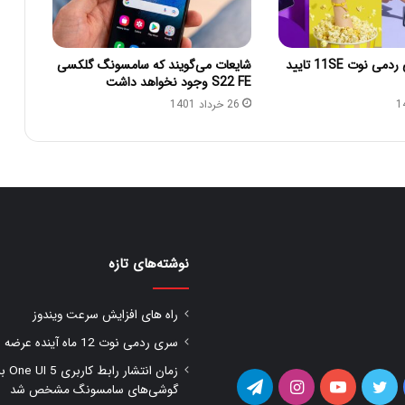
قیمت شیائومی ردمی نوت 11SE تایید
شایعات می‌گویند که سامسونگ گلکسی
S22 FE وجود نخواهد داشت
26 خرداد 1401
نوشته‌های تازه
راه های افزایش سرعت ویندوز
سری ردمی نوت 12 ماه آینده عرضه شود
زمان انتشار را
یس
توییتر
یوتیوب
اینستاگرام
تلگرام
گوشی‌های سامسونگ مشخص شد