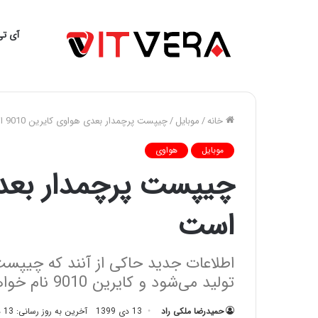
آی تی
خانه
/
موبایل
/
چیپست پرچمدار بعدی هواوی کایرین 9010 است
موبایل
هواوی
است
تولید می‌شود و کایرین 9010 نام خواهد داشت.
حمیدرضا ملکی راد
13 دی 1399
آخرین به روز رسانی: 13 دی 1399