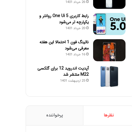
26 خرداد 1401
رابط کاربری One Ui 5 روانتر و
یکپارچه تر می‌شود
20 خرداد 1401
ناتینگ فون 1 احتمالا این هفته
معرفی می‌شود
16 خرداد 1401
آپدیت اندروید 12 برای گلکسی
M22 منتشر شد
25 اردیبهشت 1401
نظرها
پرخواننده