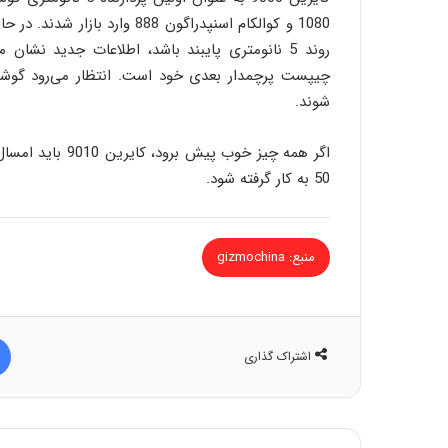
1080 و کوالکام اسنپدراگون 888
چیپست پرچمدار بعدی خود است. انتظار می‌رود گ
شوند.
50 به کار گرفته شود.
منبع: gizmochina
اشتراک گذاری