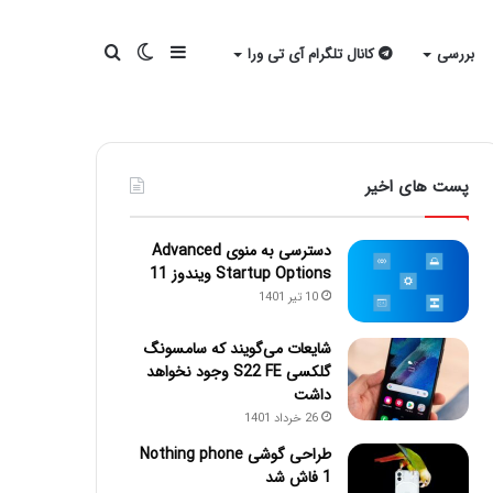
سایدبار
تغییر
جستجو
بررسی
کانال تلگرام آی تی ورا
پوسته
برای
پست های اخیر
دسترسی به منوی Advanced
Startup Options ویندوز 11
10 تیر 1401
شایعات می‌گویند که سامسونگ
گلکسی S22 FE وجود نخواهد
داشت
26 خرداد 1401
طراحی گوشی Nothing phone
1 فاش شد