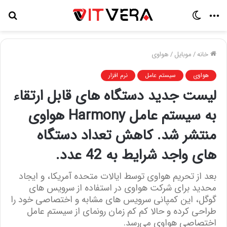
منو
تغییر
جس
پوسته
برا
خانه
/
موبایل
/
هواوی
هواوی
سیستم عامل
نرم افزار
لیست جدید دستگاه های قابل ارتقاء
به سیستم عامل Harmony هواوی
منتشر شد. کاهش تعداد دستگاه
های واجد شرایط به 42 عدد.
بعد از تحریم هواوی توسط ایالات متحده آمریکا، و ایجاد
محدید برای شرکت هواوی در استفاده از سرویس های
گوگل، این کمپانی سرویس های مشابه و اختصاصی خود را
طراحی کرده و حالا کم کم زمان رونمای از سیستم عامل
اختصاصی هواوی می‌رسد.