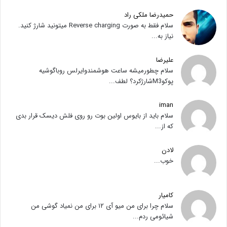
حمیدرضا ملکی راد
سلام فقط به صورت Reverse charging میتونید شارژ کنید.
نیاز به...
علیرضا
سلام چطورمیشه ساعت هوشمندوایرلس روباگوشیه
پوکوM3شارژکرد؟ لطف...
iman
سلام باید از بایوس اولین بوت رو روی فلش دیسک قرار بدی
که از...
لادن
خوب...
کامیار
سلام چرا برای من میو آی ۱۲ برای من نمیاد گوشی من
شیائومی ردم...