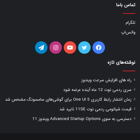
تماس باما
تلگرام
واتس‌اپ
فیس
توییتر
یوتیوب
اینستاگرام
تلگرام
بوک
نوشته‌های تازه
راه های افزایش سرعت ویندوز
سری ردمی نوت 12 ماه آینده عرضه شود
زمان انتشار رابط کاربری One UI 5 برای گوشی‌های سامسونگ مشخص شد
قیمت شیائومی ردمی نوت 11SE تایید شد
دسترسی به منوی Advanced Startup Options ویندوز 11