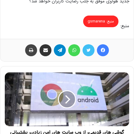
جدید هواوی موفق به جلب رضایت کاربران خواهد شد؟
منبع: gsmarena
منبع:
فیس بوک
توییتر
واتس آپ
تلگرام
اشتراک گذاری از طریق ایمیل
چاپ
گوشی های قدیمی، از وب سایت های امن زیادی، پشتیبانی