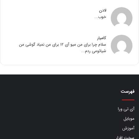
لادن
خوب...
کامیار
سلام چرا برای من میو آی ۱۲ برای من نمیاد گوشی من
شیائومی ردم...
فهرست
آی تی ورا
موبایل
آموزش
سخت افزار