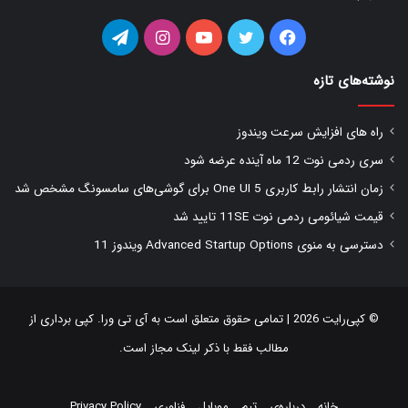
فیس
توییتر
یوتیوب
اینستاگرام
تلگرام
بوک
نوشته‌های تازه
راه های افزایش سرعت ویندوز
سری ردمی نوت 12 ماه آینده عرضه شود
زمان انتشار رابط کاربری One UI 5 برای گوشی‌های سامسونگ مشخص شد
قیمت شیائومی ردمی نوت 11SE تایید شد
دسترسی به منوی Advanced Startup Options ویندوز 11
© کپی‌رایت 2026 | تمامی حقوق متعلق است به
آی تی ورا
. کپی برداری از
مطالب فقط با ذکر لینک مجاز است.
خانه
درباره‌ی
تیم
موبایل
فناوری
Privacy Policy