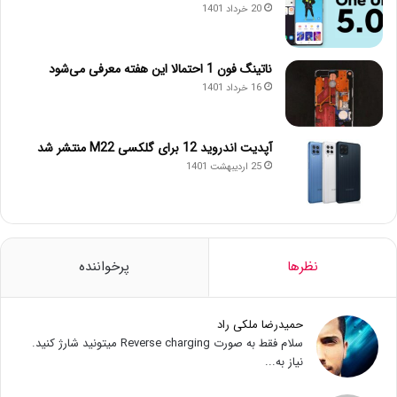
20 خرداد 1401
ناتینگ فون 1 احتمالا این هفته معرفی می‌شود
16 خرداد 1401
آپدیت اندروید 12 برای گلکسی M22 منتشر شد
25 اردیبهشت 1401
نظرها
پرخواننده
حمیدرضا ملکی راد
سلام فقط به صورت Reverse charging میتونید شارژ کنید.
نیاز به...