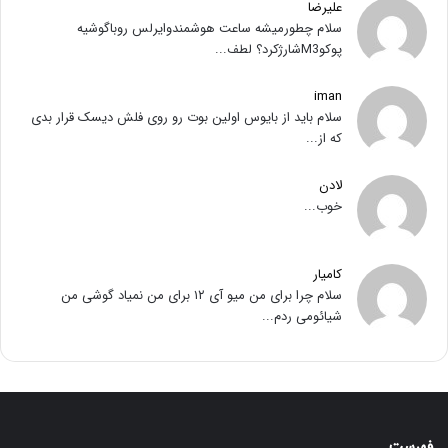
علیرضا
سلام چطورمیشه ساعت هوشمندوایرلس روباگوشیه
پوکوM3شارژکرد؟ لطف...
iman
سلام باید از بایوس اولین بوت رو روی فلش دیسک قرار بدی
که از...
لادن
خوب...
کامیار
سلام چرا برای من میو آی ۱۲ برای من نمیاد گوشی من
شیائومی ردم...
فهرست