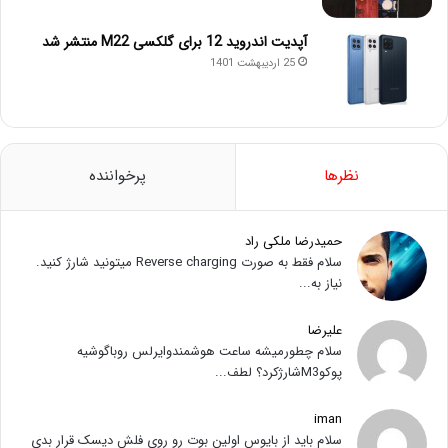
آپدیت اندروید 12 برای گلکسی M22 منتشر شد
25 اردیبهشت 1401
نظرها
پرخواننده
حمیدرضا ملکی راد
سلام فقط به صورت Reverse charging میتونید شارژ کنید.
نیاز به...
علیرضا
سلام چطورمیشه ساعت هوشمندوایرلس روباگوشیه
پوکوM3شارژکرد؟ لطف...
iman
سلام باید از بایوس اولین بوت رو روی فلش دیسک قرار بدی