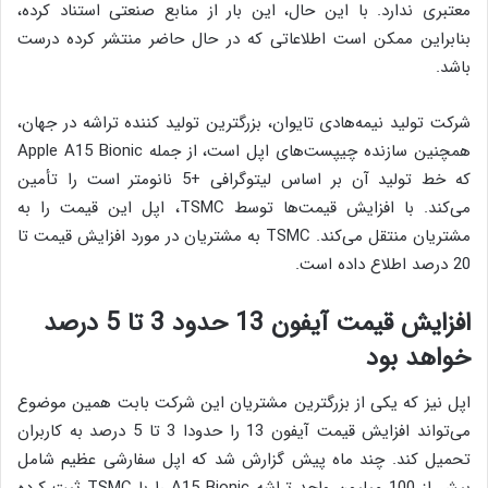
معتبری ندارد. با این حال، این بار از منابع صنعتی استناد کرده،
بنابراین ممکن است اطلاعاتی که در حال حاضر منتشر کرده درست
باشد.
شرکت تولید نیمه‌هادی تایوان، بزرگترین تولید کننده تراشه در جهان،
همچنین سازنده چیپست‌های اپل است، از جمله Apple A15 Bionic
که خط تولید آن بر اساس لیتوگرافی +5 نانومتر است را تأمین
می‌کند. با افزایش قیمت‌ها توسط TSMC، اپل این قیمت را به
مشتریان منتقل می‌کند. TSMC به مشتریان در مورد افزایش قیمت تا
20 درصد اطلاع داده است.
افزایش قیمت آیفون 13 حدود 3 تا 5 درصد
خواهد بود
اپل نیز که یکی از بزرگترین مشتریان این شرکت بابت همین موضوع
می‌تواند افزایش قیمت آیفون 13 را حدودا 3 تا 5 درصد به کاربران
تحمیل کند. چند ماه پیش گزارش شد که اپل سفارشی عظیم شامل
بیش از 100 میلیون واحد تراشه A15 Bionic را با TSMC ثبت کرده