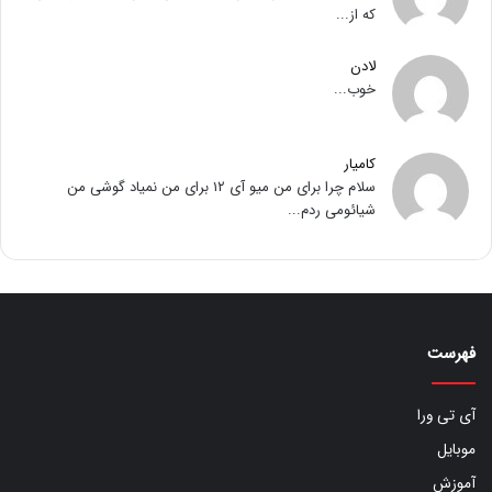
که از...
لادن
خوب...
کامیار
سلام چرا برای من میو آی ۱۲ برای من نمیاد گوشی من
شیائومی ردم...
فهرست
آی تی ورا
موبایل
آموزش