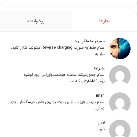
نظرها
پرخواننده
حمیدرضا ملکی راد
سلام فقط به صورت Reverse charging میتونید شارژ کنید.
نیاز به...
علیرضا
سلام چطورمیشه ساعت هوشمندوایرلس روباگوشیه
پوکوM3شارژکرد؟ لطف...
iman
سلام باید از بایوس اولین بوت رو روی فلش دیسک قرار بدی
که از...
لادن
خوب...