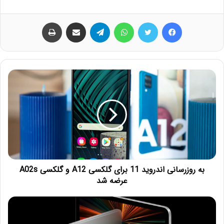
فیس بوک
توییتر
واتس آپ
تلگرام
اشتراک گذاری از طریق ایمیل
چاپ
به روزرسانی اندروید 11 برای گلکسی A12 و گلکسی A02s
عرضه شد