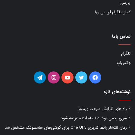
بررسی
کانال تلگرام آی تی ورا
تماس باما
تلگرام
واتس‌اپ
فیس
توییتر
یوتیوب
اینستاگرام
تلگرام
بوک
نوشته‌های تازه
راه های افزایش سرعت ویندوز
سری ردمی نوت 12 ماه آینده عرضه شود
زمان انتشار رابط کاربری One UI 5 برای گوشی‌های سامسونگ مشخص شد