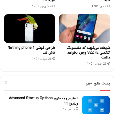
شود
تایید شد
4 مهر 1401
4 شهریور 1401
شایعات می‌گویند که سامسونگ
طراحی گوشی Nothing phone 1
گلکسی S22 FE وجود نخواهد
فاش شد
داشت
26 خرداد 1401
26 خرداد 1401
پست های اخیر
دسترسی به منوی Advanced Startup Options
ویندوز 11
10 تیر 1401