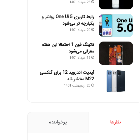
26 خرداد 1401
رابط کاربری One Ui 5 روانتر و
یکپارچه تر می‌شود
20 خرداد 1401
ناتینگ فون 1 احتمالا این هفته
معرفی می‌شود
16 خرداد 1401
آپدیت اندروید 12 برای گلکسی
M22 منتشر شد
25 اردیبهشت 1401
نظرها
پرخواننده