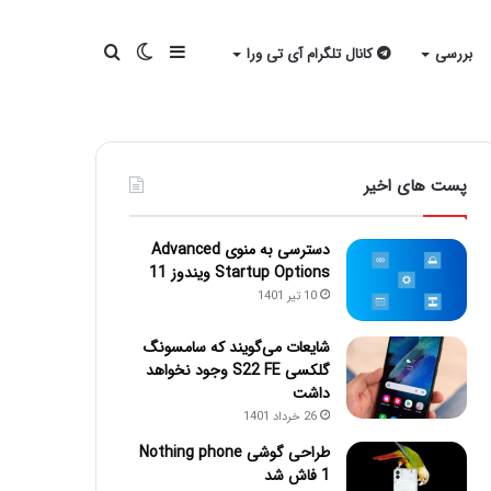
سایدبار
تغییر
جستجو
بررسی
کانال تلگرام آی تی ورا
پوسته
برای
پست های اخیر
دسترسی به منوی Advanced
Startup Options ویندوز 11
10 تیر 1401
شایعات می‌گویند که سامسونگ
گلکسی S22 FE وجود نخواهد
داشت
26 خرداد 1401
طراحی گوشی Nothing phone
1 فاش شد