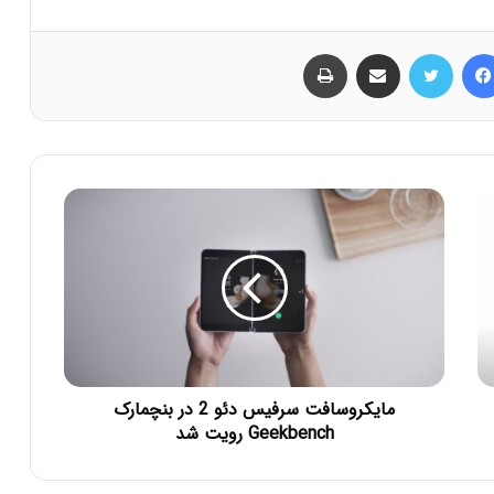
فیس بوک
توییتر
اشتراک گذاری از طریق ایمیل
چاپ
مایکروسافت سرفیس دئو 2 در بنچمارک
Geekbench رویت شد