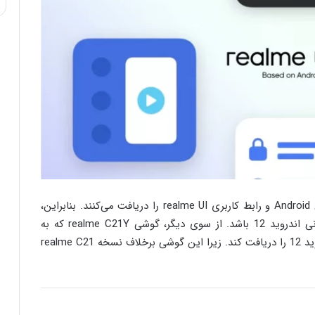
گوشی‌های سری realme C تنها یک به روزرسانی اصلی Android و رابط کاربری realme UI را دریافت می‌کنند. بنابراین،
ما فکر نمی‌کنیم که realme C21 واجد شرایط بروزرسانی اندروید 12 باشد. از سوی دیگر، گوشی realme C21Y که به
تازگی معرفی شده ممکن است در آینده بروزرسانی اندروید 12 را دریافت کند. زیرا این گوشی برخلاف نسخه realme C21