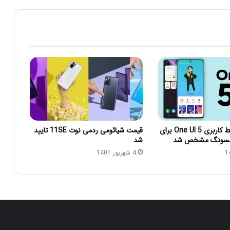
زمان انتشار رابط کاربری One UI 5 برای
قیمت شیائومی ردمی نوت 11SE تایید
مسونگ مشخص شد
شد
4 شهریور 1401