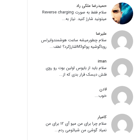
حمیدرضا ملکی راد
سلام فقط به صورت Reverse charging
میتونید شارژ کنید. نیاز به...
علیرضا
سلام چطورمیشه ساعت هوشمندوایرلس
روباگوشیه پوکوM3شارژکرد؟ لطف...
iman
سلام باید از بایوس اولین بوت رو روی
فلش دیسک قرار بدی که از...
لادن
خوب...
کامیار
سلام چرا برای من میو آی ۱۲ برای من
نمیاد گوشی من شیائومی ردم...