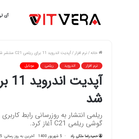
آی تی
خانه
/
نرم افزار
/
آپدیت اندروید 11 برای ریلمی C21 منتشر شد
نرم افزار
اندروید
ریلمی
موبایل
شد
گوشی ریلمی C21 آغاز کرد.
حمیدرضا ملکی راد
5 شهریور 1400
آخرین به روز رسانی: 5 شهریور 1400