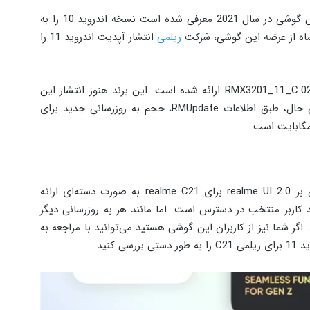
ریلمی C21 در ماه مارس معرفی شد، با وجود اینکه این گوشی در سال 2021 معرفی شده است نسخه اندروید 10 را به
ریلمی
انتشار آپدیت اندروید 11 را
آپدیت اندروید 11 برای ریلمی C21 با شماره ساخت RMX3201_11_C.02 ارائه شده است. این برند هنوز انتشار این
آپدیت را در انجمن realme اعلام نکرده است. با این حال، طبق اطلاعات RMUpdate، حجم به روزرسانی جدید برای
گفته می‌شود که به روزرسانی پایدار اندروید 11 مبتنی بر realme UI 2.0 برای realme C21 به صورت دسته‌ای ارائه
د کاربر منتخب در دسترس است. اما مانند هر به روزرسانی دیگر
. اگر شما نیز از کاربران این گوشی هستید می‌توانید با مراجعه به
کنید.