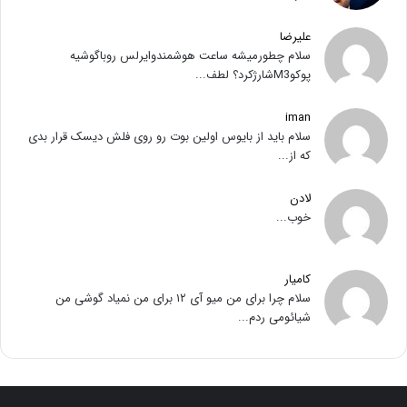
علیرضا
سلام چطورمیشه ساعت هوشمندوایرلس روباگوشیه
پوکوM3شارژکرد؟ لطف...
iman
سلام باید از بایوس اولین بوت رو روی فلش دیسک قرار بدی
که از...
لادن
خوب...
کامیار
سلام چرا برای من میو آی ۱۲ برای من نمیاد گوشی من
شیائومی ردم...