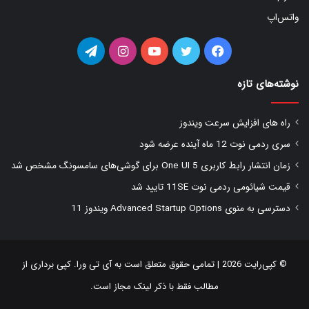
واتس‌اپ
فیس
توییتر
یوتیوب
اینستاگرام
تلگرام
بوک
نوشته‌های تازه
راه های افزایش سرعت ویندوز
سری ردمی نوت 12 ماه آینده عرضه شود
زمان انتشار رابط کاربری One UI 5 برای گوشی‌های سامسونگ مشخص شد
قیمت شیائومی ردمی نوت 11SE تایید شد
دسترسی به منوی Advanced Startup Options ویندوز 11
© کپی‌رایت 2026 | تمامی حقوق متعلق است به
آی تی ورا
. کپی برداری از
مطالب فقط با ذکر لینک مجاز است.