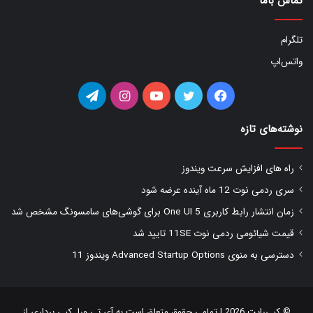
تماس باما
تلگرام
واتس‌اپ
فیس
توییتر
یوتیوب
اینستاگرام
تلگرام
بوک
نوشته‌های تازه
راه های افزایش سرعت ویندوز
سری ردمی نوت 12 ماه آینده عرضه شود
زمان انتشار رابط کاربری One UI 5 برای گوشی‌های سامسونگ مشخص شد
قیمت شیائومی ردمی نوت 11SE تایید شد
دسترسی به منوی Advanced Startup Options ویندوز 11
© کپی‌رایت 2026 | تمامی حقوق متعلق است به
آی تی ورا
. کپی برداری از