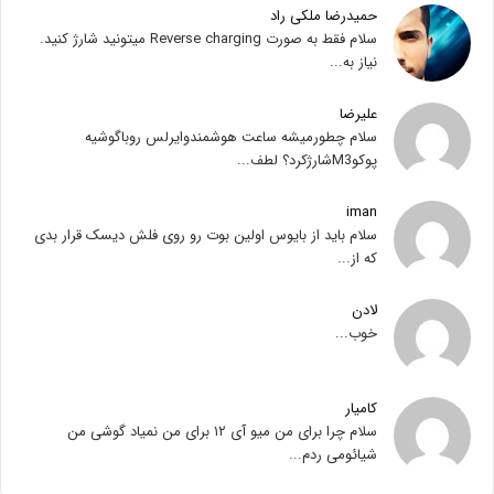
حمیدرضا ملکی راد
سلام فقط به صورت Reverse charging میتونید شارژ کنید.
نیاز به...
علیرضا
سلام چطورمیشه ساعت هوشمندوایرلس روباگوشیه
پوکوM3شارژکرد؟ لطف...
iman
سلام باید از بایوس اولین بوت رو روی فلش دیسک قرار بدی
که از...
لادن
خوب...
کامیار
سلام چرا برای من میو آی ۱۲ برای من نمیاد گوشی من
شیائومی ردم...