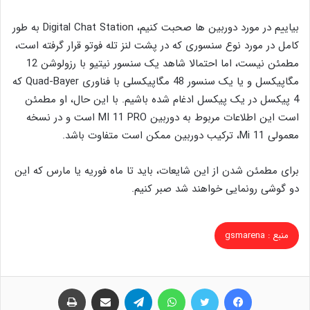
بیاییم در مورد دوربین‌ ها صحبت کنیم،
Digital Chat Station به طور
کامل در مورد نوع سنسوری که در پشت لنز تله فوتو قرار گرفته است،
مطمئن نیست، اما احتمالا شاهد یک سنسور نیتیو با رزولوشن 12
مگاپیکسل و یا یک سنسور 48 مگاپیکسلی با فناوری Quad-Bayer که
4 پیکسل در یک پیکسل ادغام شده باشیم. با این حال، او مطمئن
است این اطلاعات مربوط به دوربین MI 11 PRO است و در نسخه
معمولی Mi 11، ترکیب دوربین ممکن است متفاوت باشد.
برای مطمئن شدن از این شایعات، باید تا ماه فوریه یا مارس که این
دو گوشی رونمایی خواهند شد صبر کنیم.
منبع : gsmarena
فیس بوک
توییتر
واتس آپ
تلگرام
اشتراک گذاری از طریق ایمیل
چاپ