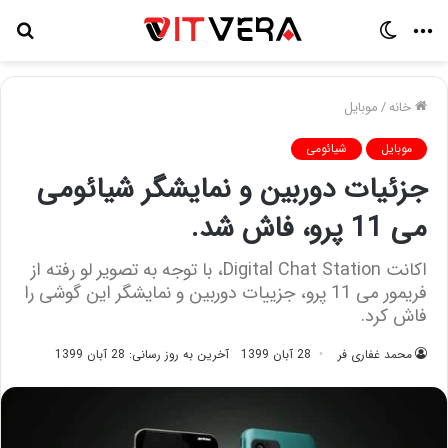
منو
تغییر
جس
پوسته
برا
خانه
/
موبایل
موبایل
شیائومی
جزئیات دوربین و نمایشگر شیائومی
می 11 پرو، فاش شد.
اکانت Digital Chat Station، با توجه به تصویر لو رفته از
فریمور می 11 پرو، جزییات دوربین و نمایشگر این گوشی را
فاش کرد.
محمد غفاری فر
28 آبان 1399
آخرین به روز رسانی: 28 آبان 1399