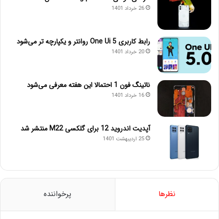
26 خرداد 1401
رابط کاربری One Ui 5 روانتر و یکپارچه تر می‌شود
20 خرداد 1401
ناتینگ فون 1 احتمالا این هفته معرفی می‌شود
16 خرداد 1401
آپدیت اندروید 12 برای گلکسی M22 منتشر شد
25 اردیبهشت 1401
نظرها
پرخواننده