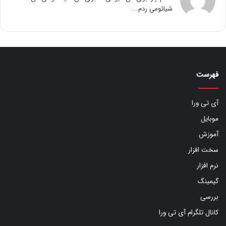
شیائومی ردم...
فهرست
آی تی ورا
موبایل
آموزش
سخت افزار
نرم افزار
گیمینگ
بررسی
کانال تلگرام آی تی ورا