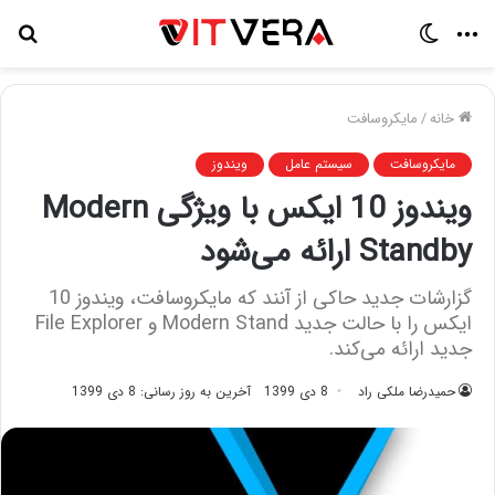
منو
تغییر
جس
پوسته
برا
خانه
/
مایکروسافت
مایکروسافت
سیستم عامل
ویندوز
ویندوز 10 ایکس با ویژگی Modern
Standby ارائه می‌شود
گزارشات جدید حاکی از آنند که مایکروسافت، ویندوز 10
ایکس را با حالت جدید Modern Stand و File Explorer
جدید ارائه می‌کند.
حمیدرضا ملکی راد
8 دی 1399
آخرین به روز رسانی: 8 دی 1399