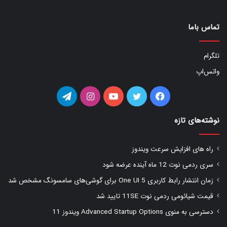
تماس باما
تلگرام
واتس‌اپ
فیس
توییتر
یوتیوب
اینستاگرام
تلگرام
بوک
نوشته‌های تازه
راه های افزایش سرعت ویندوز
سری ردمی نوت 12 ماه آینده عرضه شود
زمان انتشار رابط کاربری One UI 5 برای گوشی‌های سامسونگ مشخص شد
قیمت شیائومی ردمی نوت 11SE تایید شد
دسترسی به منوی Advanced Startup Options ویندوز 11