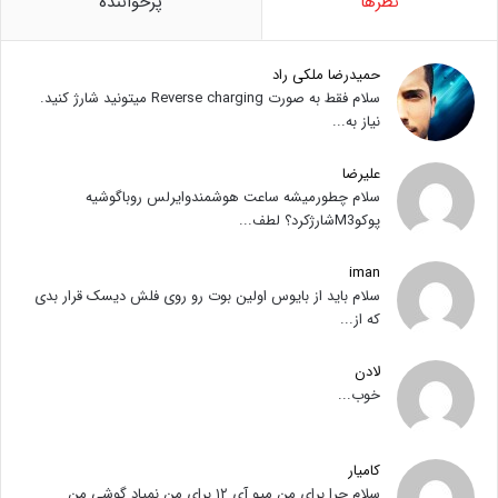
نظرها
پرخواننده
حمیدرضا ملکی راد
سلام فقط به صورت Reverse charging میتونید شارژ کنید.
نیاز به...
علیرضا
سلام چطورمیشه ساعت هوشمندوایرلس روباگوشیه
پوکوM3شارژکرد؟ لطف...
iman
سلام باید از بایوس اولین بوت رو روی فلش دیسک قرار بدی
که از...
لادن
خوب...
کامیار
سلام چرا برای من میو آی ۱۲ برای من نمیاد گوشی من