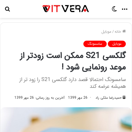
منو
تغییر
جس
پوسته
برا
خانه
/
موبایل
موبایل
سامسونگ
گلکسی S21 ممکن است زودتر از
موعد رونمایی شود !
سامسونگ احتمالا قصد دارد گلکسی S21 را زود تر از
همیشه عرضه کند
حمیدرضا ملکی راد
26 مهر 1399
آخرین به روز رسانی: 26 مهر 1399