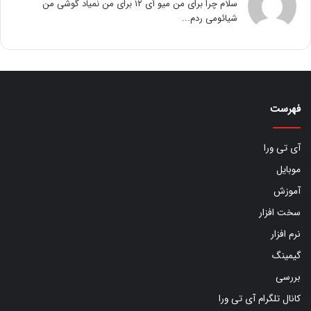
سلام چرا برای من میو آی ۱۲ برای من نمیاد گوشی من
شیائومی ردم...
فهرست
آی تی ورا
موبایل
آموزش
سخت افزار
نرم افزار
گیمینگ
بررسی
کانال تلگرام آی تی ورا