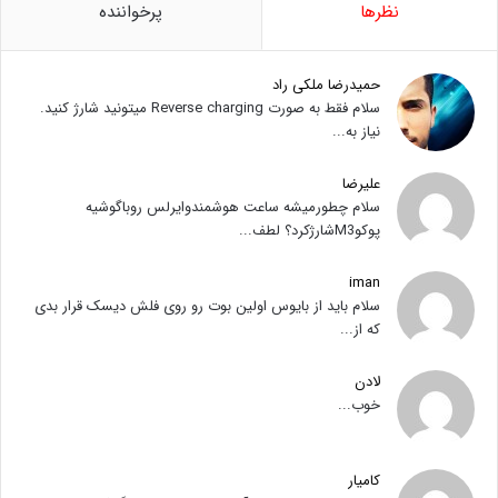
نظرها
پرخواننده
حمیدرضا ملکی راد
سلام فقط به صورت Reverse charging میتونید شارژ کنید.
نیاز به...
علیرضا
سلام چطورمیشه ساعت هوشمندوایرلس روباگوشیه
پوکوM3شارژکرد؟ لطف...
iman
سلام باید از بایوس اولین بوت رو روی فلش دیسک قرار بدی
که از...
لادن
خوب...
کامیار