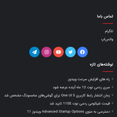
تماس باما
تلگرام
واتس‌اپ
فیس
توییتر
یوتیوب
اینستاگرام
تلگرام
بوک
نوشته‌های تازه
راه های افزایش سرعت ویندوز
سری ردمی نوت 12 ماه آینده عرضه شود
زمان انتشار رابط کاربری One UI 5 برای گوشی‌های سامسونگ مشخص شد
قیمت شیائومی ردمی نوت 11SE تایید شد
دسترسی به منوی Advanced Startup Options ویندوز 11