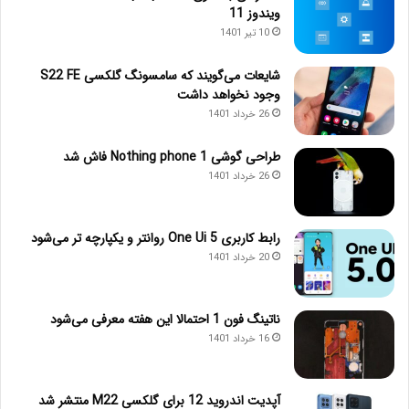
ویندوز 11
10 تیر 1401
شایعات می‌گویند که سامسونگ گلکسی S22 FE
وجود نخواهد داشت
26 خرداد 1401
طراحی گوشی Nothing phone 1 فاش شد
26 خرداد 1401
رابط کاربری One Ui 5 روانتر و یکپارچه تر می‌شود
20 خرداد 1401
ناتینگ فون 1 احتمالا این هفته معرفی می‌شود
16 خرداد 1401
آپدیت اندروید 12 برای گلکسی M22 منتشر شد