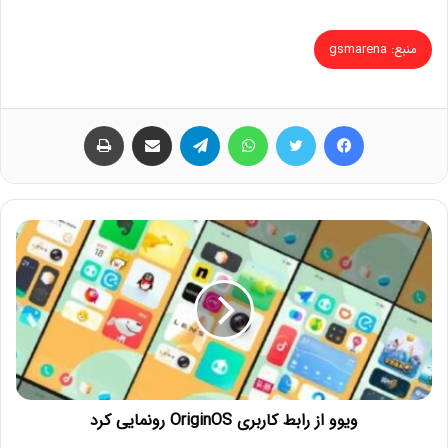
منبع: gsmarena
فیس بوک
توییتر
واتس آپ
تلگرام
اشتراک گذاری از طریق ایمیل
چاپ
ویوو از رابط کاربری OriginOS رونمایی کرد