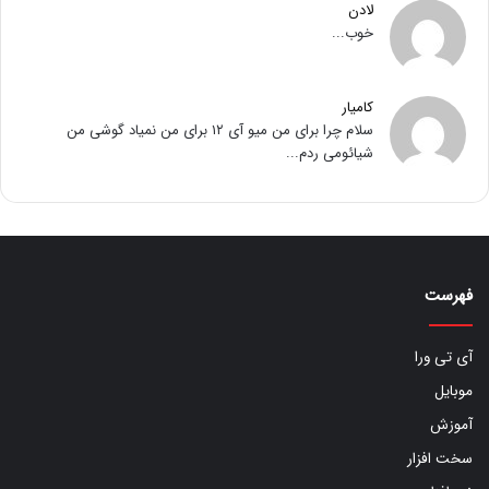
لادن
خوب...
کامیار
سلام چرا برای من میو آی ۱۲ برای من نمیاد گوشی من
شیائومی ردم...
فهرست
آی تی ورا
موبایل
آموزش
سخت افزار