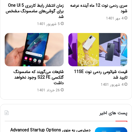
سری ردمی نوت 12 ماه آینده عرضه
زمان انتشار رابط کاربری One UI 5
شود
برای گوشی‌های سامسونگ مشخص
شد
4 مهر 1401
5 شهریور 1401
قیمت شیائومی ردمی نوت 11SE
شایعات می‌گویند که سامسونگ
تایید شد
گلکسی S22 FE وجود نخواهد
داشت
4 شهریور 1401
26 خرداد 1401
پست های اخیر
دسترسی به منوی Advanced Startup Options