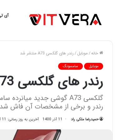
آی تی
خانه
/
موبایل
/
رندر‌ های گلکسی A73 منتشر شد
موبایل
سامسونگ
رندر‌ های گلکسی A73 منتشر شد
رندر و برخی از مشخصات آن فاش شد
حمیدرضا ملکی راد
11 آذر 1400
آخرین به روز رسانی: 11 آذر 1400