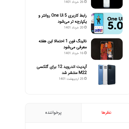
26 خرداد 1401
رابط کاربری One Ui 5 روانتر و
یکپارچه تر می‌شود
20 خرداد 1401
ناتینگ فون 1 احتمالا این هفته
معرفی می‌شود
16 خرداد 1401
آپدیت اندروید 12 برای گلکسی
M22 منتشر شد
25 اردیبهشت 1401
نظرها
پرخواننده