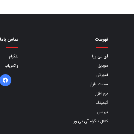
فهرست
تماس باما
آی تی ورا
تلگرام
موبایل
واتس‌اپ
آموزش
ف
سخت افزار
ب
نرم افزار
گیمینگ
بررسی
کانال تلگرام آی تی ورا