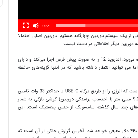
00:21
ی از یک سیستم دوربین چهارگانه هستیم. دوربین اصلی احتمالا
از تراشه اسنپدراگون 750G بهره می‌برد، اندروید 12 را به صورت پیش فرض اجرا می‌کند و دارای
اخلی است. اما می توانید انتظار داشته باشید که در انتها گزینه‌های حافظه
گلکسی A73 دارای یک باتری 5000 میلی آمپر ساعتی است که انرژی را از طریق درگاه USB-C تا حداکثر 33 وات تامین
می‌کند. این گوشی هوشمند 7.6 میلی متر ضخامت (9.3 میلی متر با احتساب برآمدگی دوربین) گوشی نازکی به شمار
‌های چند سال گذشته سامسونگ از جنس پلاستیک است. این
گلکسی A73 در دو رنگ مشکی و طلایی با قیمت پایه ۴۴۰ دلار معرفی خواهد شد. آخرین گزارش حاکی از آن است که