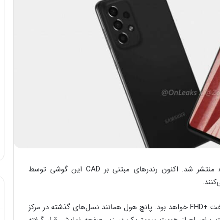
دو هفته پیش اولین تصاویر مفهومی از گلکسی A73 منتشر شد. اکنون رندرهای مبتنی بر CAD این گوشی توسط
گلکسی A73 مجهز به یک نمایشگر ۶.۷ اینچی امولد تخت +FHD خواهد بود. پانچ هول همانند نسل‌های گذشته در مرکز