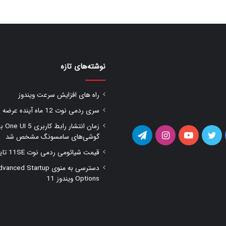
نوشته‌های تازه
راه های افزایش سرعت ویندوز
سری ردمی نوت 12 ماه آینده عرضه شود
زمان انتشار را
یس
توییتر
یوتیوب
اینستاگرام
تلگرام
گوشی‌های سامسونگ مشخص شد
قیمت شیائومی ردمی نوت 11SE تایید شد
وک
دسترسی به منوی anced Startup
Options ویندوز 11