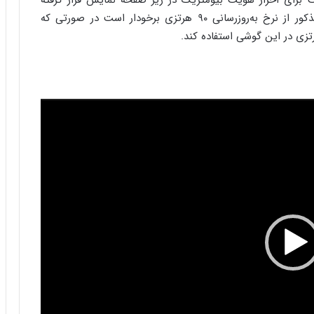
 برای احراز هویت بیومتریک در زیر صفحه نمایش قرار گرفته
است. علاوه بر این منبع رندرها ادعا می‌کند گوشی مذکور از نرخ به‌روزرسانی ۹۰ هرتزی برخودار است در صورتی که