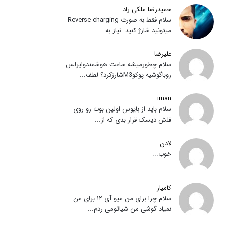
حمیدرضا ملکی راد
سلام فقط به صورت Reverse charging
میتونید شارژ کنید. نیاز به...
علیرضا
سلام چطورمیشه ساعت هوشمندوایرلس
روباگوشیه پوکوM3شارژکرد؟ لطف...
iman
سلام باید از بایوس اولین بوت رو روی
فلش دیسک قرار بدی که از...
لادن
خوب...
کامیار
سلام چرا برای من میو آی ۱۲ برای من
نمیاد گوشی من شیائومی ردم...