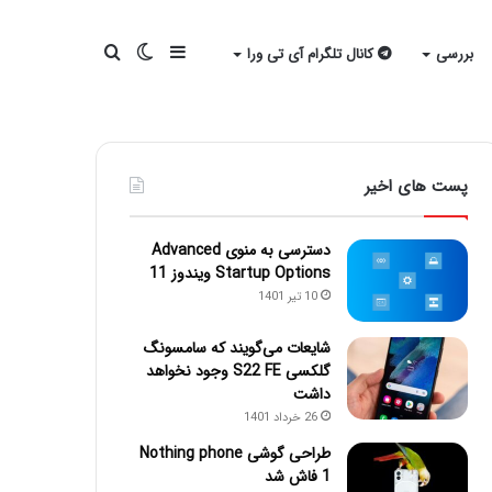
سایدبار
تغییر
جستجو
بررسی
کانال تلگرام آی تی ورا
پوسته
برای
پست های اخیر
دسترسی به منوی Advanced
Startup Options ویندوز 11
10 تیر 1401
شایعات می‌گویند که سامسونگ
گلکسی S22 FE وجود نخواهد
داشت
26 خرداد 1401
طراحی گوشی Nothing phone
1 فاش شد