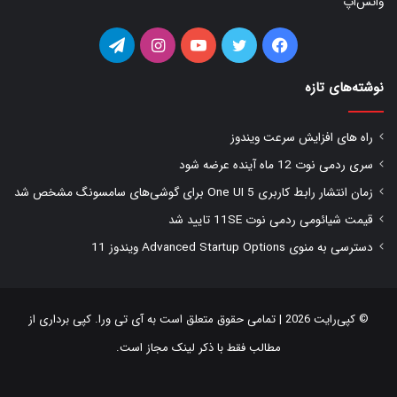
واتس‌اپ
فیس
توییتر
یوتیوب
اینستاگرام
تلگرام
بوک
نوشته‌های تازه
راه های افزایش سرعت ویندوز
سری ردمی نوت 12 ماه آینده عرضه شود
زمان انتشار رابط کاربری One UI 5 برای گوشی‌های سامسونگ مشخص شد
قیمت شیائومی ردمی نوت 11SE تایید شد
دسترسی به منوی Advanced Startup Options ویندوز 11
© کپی‌رایت 2026 | تمامی حقوق متعلق است به
آی تی ورا
. کپی برداری از
مطالب فقط با ذکر لینک مجاز است.