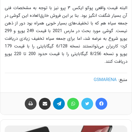
البته قیمت واقعی پوکو ایکس ۳ پرو نیز با توجه به مشخصات فنی
آن بسیار شگفت انگیز بود. بنا بر این فروش خارق‌العاده این گوشی در
جمعه سیاه هم که با تخفیف‌های بسیار خوبی همراه بود دور از ذهن
نیست. گوشی مورد بحث در مارس 2021 با قیمت 249 یورو و 299
یورو شروع به عرضه شد، اما برای جمعه سیاه تخفیف زیادی دریافت
کرد؛ کاربران می‌توانستند نسخه 6/128 گیگابایتی را با قیمت 179
یورو و نسخه 8/256 گیگابایتی را با قیمت حدود 200 تا 220 یورو
دریافت کنند.
منبع:
GSMARENA
فیس بوک
توییتر
واتس آپ
تلگرام
اشتراک گذاری از طریق ایمیل
چاپ