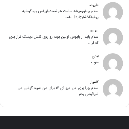
علیرضا
سلام چطورمیشه ساعت هوشمندوایرلس روباگوشیه
پوکوM3شارژکرد؟ لطف...
iman
سلام باید از بایوس اولین بوت رو روی فلش دیسک قرار بدی
که از...
لادن
خوب...
کامیار
سلام چرا برای من میو آی ۱۲ برای من نمیاد گوشی من
شیائومی ردم...