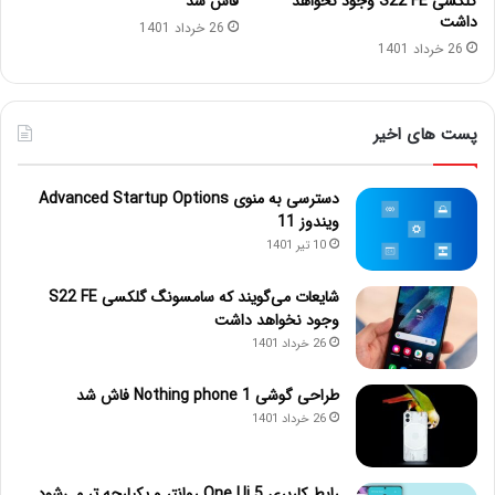
گلکسی S22 FE وجود نخواهد
فاش شد
داشت
26 خرداد 1401
26 خرداد 1401
پست های اخیر
دسترسی به منوی Advanced Startup Options
ویندوز 11
10 تیر 1401
شایعات می‌گویند که سامسونگ گلکسی S22 FE
وجود نخواهد داشت
26 خرداد 1401
طراحی گوشی Nothing phone 1 فاش شد
26 خرداد 1401
رابط کاربری One Ui 5 روانتر و یکپارچه تر می‌شود